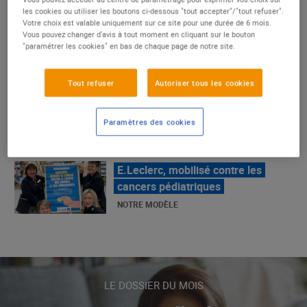
les cookies ou utiliser les boutons ci-dessous "tout accepter"/"tout refuser".
La Grande Rencontre 2024, encore
Votre choix est valable uniquement sur ce site pour une durée de 6 mois.
un succès
Vous pouvez changer d'avis à tout moment en cliquant sur le bouton
"paramétrer les cookies" en bas de chaque page de notre site.
NOTRE MODÈLE
Tout refuser
Autoriser tous les cookies
E.Leclerc, mobilisé contre les
Paramètres des cookies
cancers pédiatriques
NOTRE MODÈLE
LE MOUVEMENT E.LECLERC ET
SES COMBATS
NOTRE MODÈLE
LE DOSSIER DU MOIS
« Repérage » - La nouvelle revue de