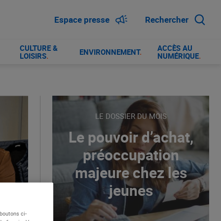
Espace presse
Rechercher
CULTURE &
ACCÈS AU
ENVIRONNEMENT
.
LOISIRS
.
NUMÉRIQUE
.
LE DOSSIER DU MOIS
Le pouvoir d’achat,
préoccupation
majeure chez les
jeunes
boutons ci-