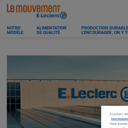
Aller
au
contenu
principal
NOTRE
ALIMENTATION
PRODUCTION DURABLE 
MODÈLE
.
DE QUALITÉ
.
L’ENCOURAGER, ON Y T
E.Leclerc, éd
fonctionnem
Vous pouvez 