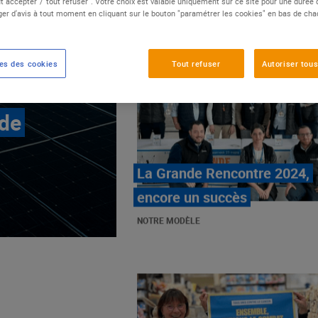
t accepter"/"tout refuser". Votre choix est valable uniquement sur ce site pour une durée
er d'avis à tout moment en cliquant sur le bouton "paramétrer les cookies" en bas de ch
es des cookies
Tout refuser
Autoriser tous
 de
E.Leclerc, mobilisé contre
les cancers pédiatriques
NOTRE MODÈLE