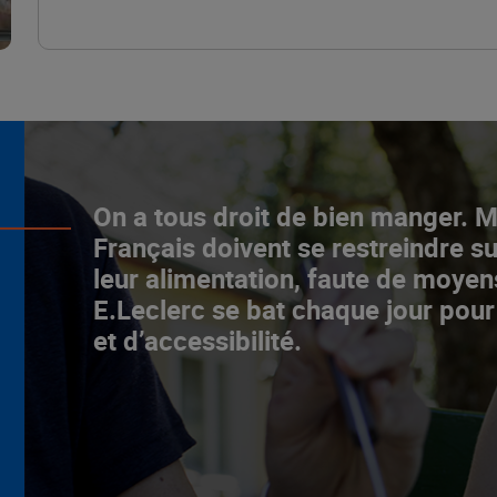
L’ascenceur social
On a tous droit de bien manger. 
fonctionne chez E.Leclerc !
Français doivent se restreindre su
leur alimentation, faute de moyen
NOTRE MODÈLE
E.Leclerc se bat chaque jour pour
et d’accessibilité.