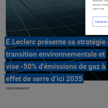
dessous "tou
pouvez chang
notre site.
Paramètr
E.Leclerc présente sa stratégie
transition environnementale et
vise -50% d’émissions de gaz à
effet de serre d’ici 2035
ENVIRONNEMENT