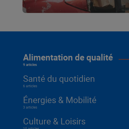
Alimentation de qualité
9 articles
Santé du quotidien
6 articles
Énergies & Mobilité
3 articles
Culture & Loisirs
10 articles