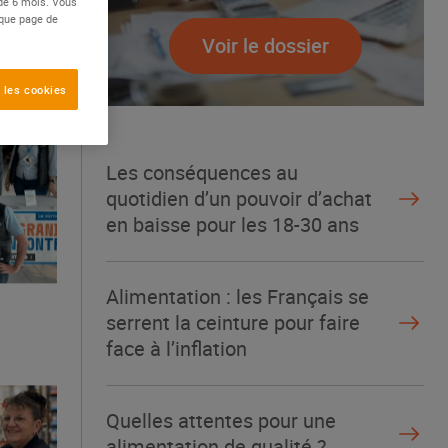
 de 6 mois. Vous
aque page de
Voir le dossier
 les cookies
Les conséquences au
quotidien d’un pouvoir d’achat
en baisse pour les 18-30 ans
Alimentation : les Français se
serrent la ceinture pour faire
face à l’inflation
Quelles attentes pour une
alimentation de qualité ?