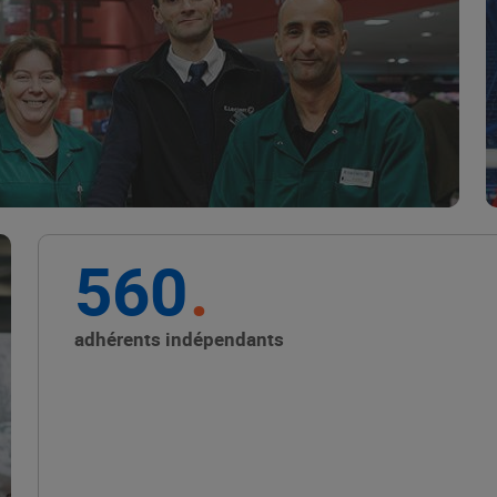
Marque Repère
ALIMENTATION DE QUALITÉ
560
Promouvoir les petits
producteurs avec les
adhérents indépendants
Alliances Locales E.Leclerc
ALIMENTATION DE QUALITÉ