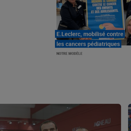
LE MOUVEMENT
E.LECLERC ET SES
COMBATS
NOTRE MODÈLE
« Repérage » - La nouvelle
revue de tendances de