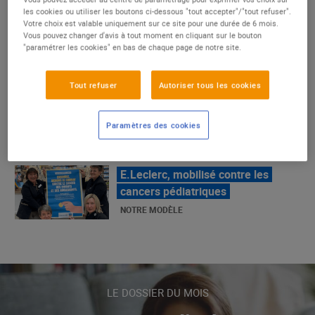
un succès
les cookies ou utiliser les boutons ci-dessous "tout accepter"/"tout refuser".
Votre choix est valable uniquement sur ce site pour une durée de 6 mois.
NOTRE MODÈLE
Vous pouvez changer d'avis à tout moment en cliquant sur le bouton
"paramétrer les cookies" en bas de chaque page de notre site.
E.Leclerc, mobilisé contre les
Tout refuser
Autoriser tous les cookies
cancers pédiatriques
NOTRE MODÈLE
Paramètres des cookies
LE MOUVEMENT E.LECLERC ET
SES COMBATS
NOTRE MODÈLE
« Repérage » - La nouvelle revue de
tendances de Marque Repère
LE DOSSIER DU MOIS
ALIMENTATION DE QUALITÉ