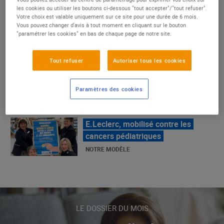
un succès
les cookies ou utiliser les boutons ci-dessous "tout accepter"/"tout refuser".
Votre choix est valable uniquement sur ce site pour une durée de 6 mois.
NOTRE MODÈLE
Vous pouvez changer d'avis à tout moment en cliquant sur le bouton
"paramétrer les cookies" en bas de chaque page de notre site.
E.Leclerc, mobilisé contre les
Tout refuser
Autoriser tous les cookies
cancers pédiatriques
NOTRE MODÈLE
Paramètres des cookies
LE MOUVEMENT E.LECLERC ET
SES COMBATS
NOTRE MODÈLE
« Repérage » - La nouvelle revue de
tendances de Marque Repère
LE DOSSIER DU MOIS
ALIMENTATION DE QUALITÉ