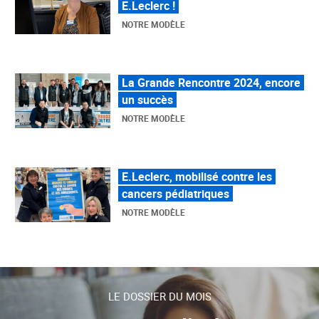
La Grande Rencontre 2024, encore
un succès
NOTRE MODÈLE
E.Leclerc, mobilisé contre les
cancers pédiatriques
NOTRE MODÈLE
LE MOUVEMENT E.LECLERC ET
SES COMBATS
NOTRE MODÈLE
« Repérage » - La nouvelle revue de
LE DOSSIER DU MOIS
tendances de Marque Repère