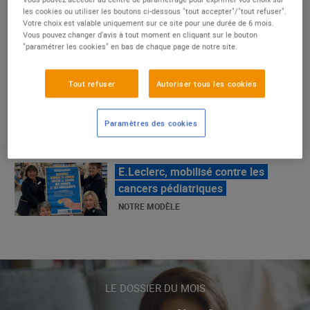
les cookies ou utiliser les boutons ci-dessous "tout accepter"/"tout refuser".
Votre choix est valable uniquement sur ce site pour une durée de 6 mois.
Vous pouvez changer d'avis à tout moment en cliquant sur le bouton
"paramétrer les cookies" en bas de chaque page de notre site.
La Grande Rencontre 2024, encore
un succès
NOTRE MODÈLE
Tout refuser
Autoriser tous les cookies
Paramètres des cookies
E.Leclerc, mobilisé contre les
cancers pédiatriques
NOTRE MODÈLE
LE MOUVEMENT E.LECLERC ET
SES COMBATS
NOTRE MODÈLE
LE DOSSIER DU MOIS