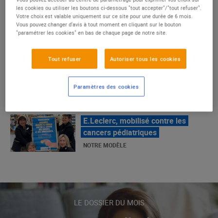
un succès
les cookies ou utiliser les boutons ci-dessous "tout accepter"/"tout refuser".
Votre choix est valable uniquement sur ce site pour une durée de 6 mois.
NOTRE MODÈLE
Vous pouvez changer d'avis à tout moment en cliquant sur le bouton
"paramétrer les cookies" en bas de chaque page de notre site.
E.Leclerc, mobilisé contre les
Tout refuser
Autoriser tous les cookies
cancers pédiatriques
NOTRE MODÈLE
Paramètres des cookies
LE MOUVEMENT E.LECLERC ET
SES COMBATS
NOTRE MODÈLE
« Repérage » - La nouvelle revue de
tendances de Marque Repère
LE DOSSIER DU MOIS
ALIMENTATION DE QUALITÉ