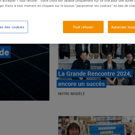
t accepter"/"tout refuser". Votre choix est valable uniquement sur ce site pour une durée
er d'avis à tout moment en cliquant sur le bouton "paramétrer les cookies" en bas de ch
es des cookies
Tout refuser
Autoriser tous
 de
E.Leclerc, mobilisé contre
les cancers pédiatriques
NOTRE MODÈLE