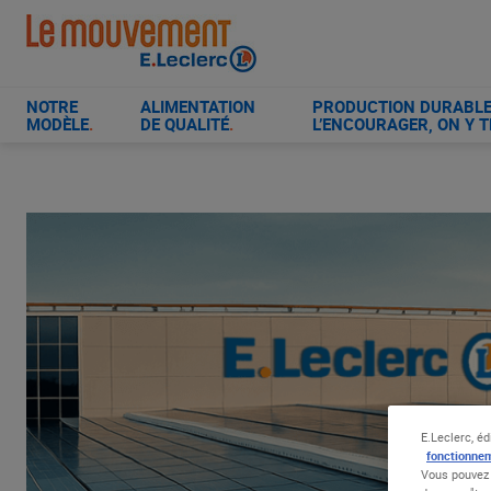
Aller
au
contenu
principal
NOTRE
ALIMENTATION
PRODUCTION DURABLE 
MODÈLE
.
DE QUALITÉ
.
L’ENCOURAGER, ON Y T
E.Leclerc, éd
fonctionnem
Vous pouvez 