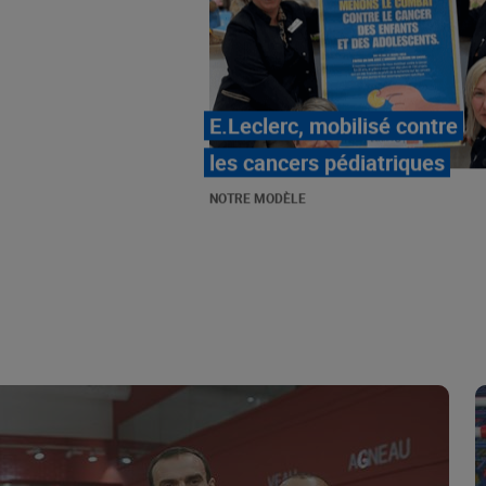
LE MOUVEMENT
E.LECLERC ET SES
COMBATS
NOTRE MODÈLE
« Repérage » - La nouvelle
revue de tendances de