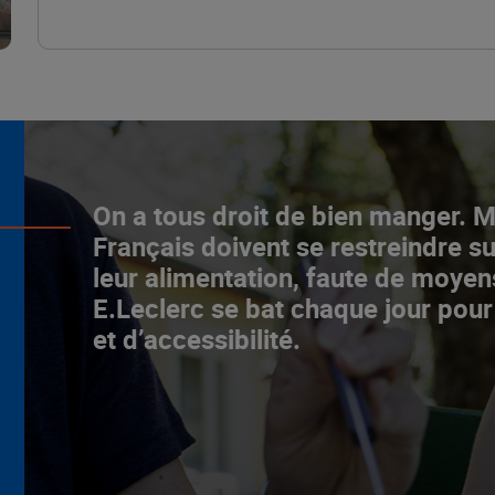
L’ascenceur social
On a tous droit de bien manger. 
fonctionne chez E.Leclerc !
Français doivent se restreindre su
leur alimentation, faute de moyen
NOTRE MODÈLE
E.Leclerc se bat chaque jour pour
et d’accessibilité.