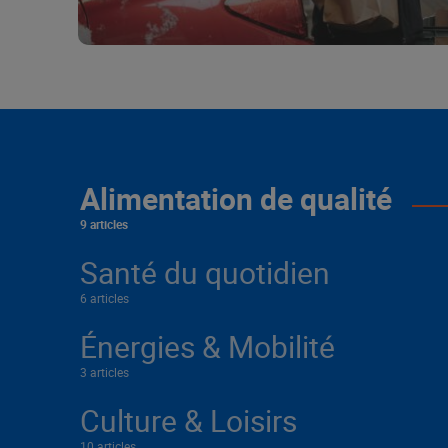
Alimentation de qualité
9 articles
Santé du quotidien
6 articles
Énergies & Mobilité
3 articles
Culture & Loisirs
10 articles