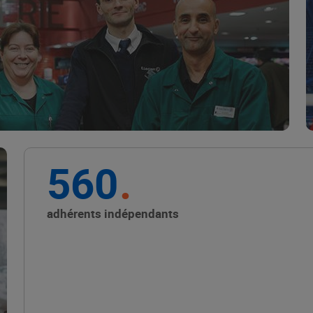
Marque Repère
ALIMENTATION DE QUALITÉ
560
Promouvoir les petits
producteurs avec les
adhérents indépendants
Alliances Locales E.Leclerc
ALIMENTATION DE QUALITÉ