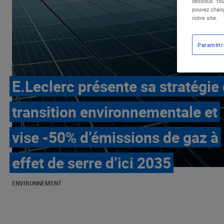
dessous "tou
pouvez chang
notre site.
Paramètr
E.Leclerc présente sa stratégie
transition environnementale et
vise -50% d’émissions de gaz à
effet de serre d’ici 2035
ENVIRONNEMENT