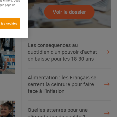
 de 6 mois. Vous
aque page de
Voir le dossier
 les cookies
Les conséquences au
quotidien d’un pouvoir d’achat
en baisse pour les 18-30 ans
Alimentation : les Français se
serrent la ceinture pour faire
face à l’inflation
Quelles attentes pour une
alimentation de qualité ?