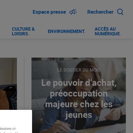
Espace presse
Rechercher
CULTURE &
ACCÈS AU
ENVIRONNEMENT
.
LOISIRS
.
NUMÉRIQUE
.
LE DOSSIER DU MOIS
Le pouvoir d’achat,
préoccupation
majeure chez les
jeunes
boutons ci-