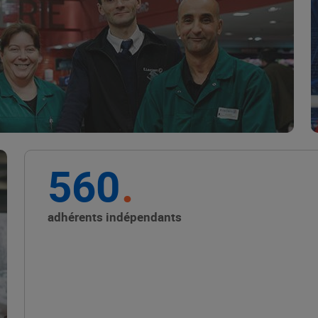
Marque Repère
ALIMENTATION DE QUALITÉ
560
Promouvoir les petits
producteurs avec les
adhérents indépendants
Alliances Locales E.Leclerc
ALIMENTATION DE QUALITÉ