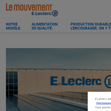
Aller
au
contenu
principal
NOTRE
ALIMENTATION
PRODUCTION DURABLE 
MODÈLE
.
DE QUALITÉ
.
L’ENCOURAGER, ON Y T
E.Leclerc, éd
fonctionnem
Vous pouvez 