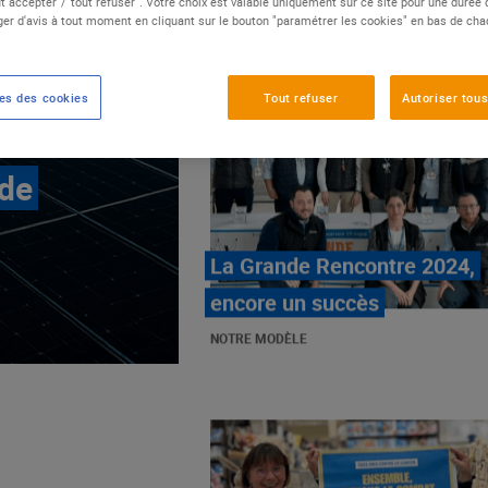
t accepter"/"tout refuser". Votre choix est valable uniquement sur ce site pour une durée
er d'avis à tout moment en cliquant sur le bouton "paramétrer les cookies" en bas de ch
es des cookies
Tout refuser
Autoriser tous
 de
E.Leclerc, mobilisé contre
les cancers pédiatriques
NOTRE MODÈLE