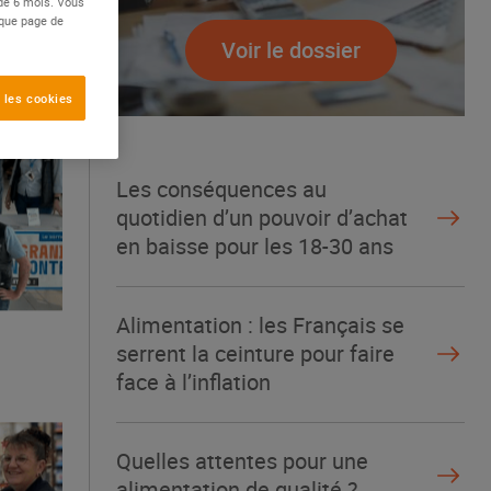
 de 6 mois. Vous
aque page de
Voir le dossier
 les cookies
Les conséquences au
quotidien d’un pouvoir d’achat
en baisse pour les 18-30 ans
Alimentation : les Français se
serrent la ceinture pour faire
face à l’inflation
Quelles attentes pour une
alimentation de qualité ?