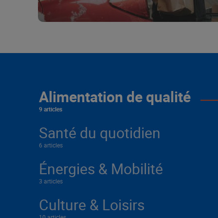
Alimentation de qualité
9 articles
Santé du quotidien
6 articles
Énergies & Mobilité
3 articles
Culture & Loisirs
10 articles