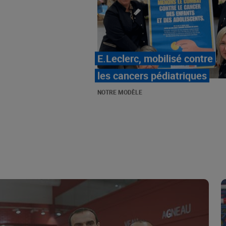
LE MOUVEMENT
E.LECLERC ET SES
COMBATS
NOTRE MODÈLE
« Repérage » - La nouvelle
revue de tendances de