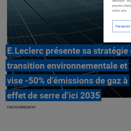
dessous "tou
pouvez chang
notre site.
Paramètr
E.Leclerc présente sa stratégie
transition environnementale et
vise -50% d’émissions de gaz à
effet de serre d’ici 2035
ENVIRONNEMENT