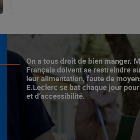
L’ascenceur social
On a tous droit de bien manger. 
fonctionne chez E.Leclerc !
Français doivent se restreindre su
leur alimentation, faute de moyen
NOTRE MODÈLE
E.Leclerc se bat chaque jour pour
et d’accessibilité.