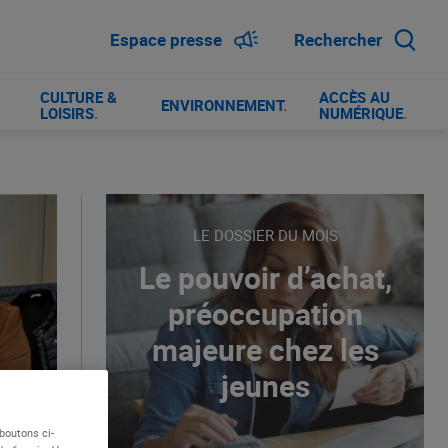
Espace presse
Rechercher
CULTURE &
ACCÈS AU
ENVIRONNEMENT
.
LOISIRS
.
NUMÉRIQUE
.
LE DOSSIER DU MOIS
Le pouvoir d’achat,
préoccupation
majeure chez les
jeunes
boutons ci-