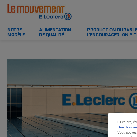
Aller
au
contenu
principal
NOTRE
ALIMENTATION
PRODUCTION DURABLE 
MODÈLE
.
DE QUALITÉ
.
L’ENCOURAGER, ON Y T
E.Leclerc, éd
fonctionnem
Vous pouvez 