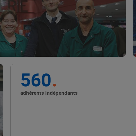
Marque Repère
ALIMENTATION DE QUALITÉ
560
Promouvoir les petits
producteurs avec les
adhérents indépendants
Alliances Locales E.Leclerc
ALIMENTATION DE QUALITÉ