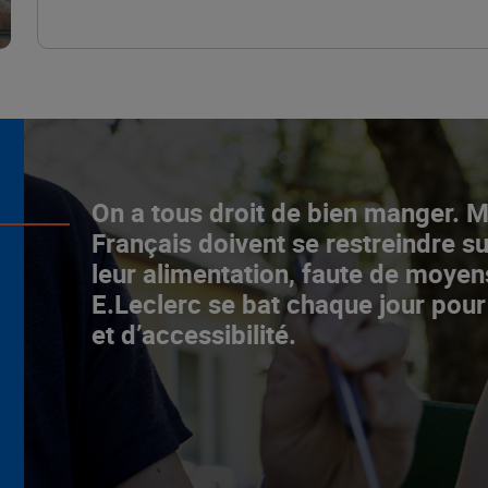
L’ascenceur social
On a tous droit de bien manger. 
fonctionne chez E.Leclerc !
Français doivent se restreindre su
leur alimentation, faute de moyen
NOTRE MODÈLE
E.Leclerc se bat chaque jour pour
et d’accessibilité.