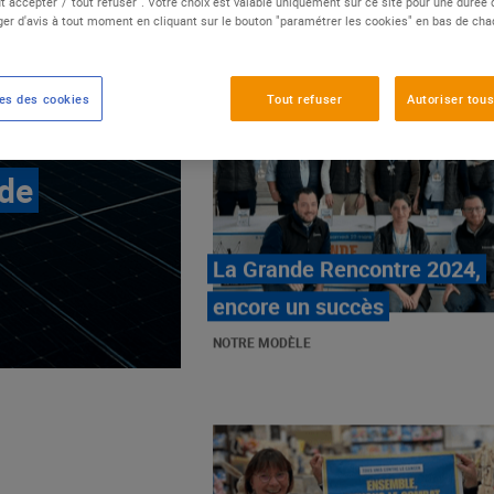
t accepter"/"tout refuser". Votre choix est valable uniquement sur ce site pour une durée
er d'avis à tout moment en cliquant sur le bouton "paramétrer les cookies" en bas de ch
es des cookies
Tout refuser
Autoriser tous
 de
E.Leclerc, mobilisé contre
les cancers pédiatriques
NOTRE MODÈLE