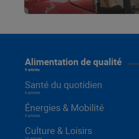
Alimentation de qualité
9 articles
Santé du quotidien
6 articles
Énergies & Mobilité
3 articles
Culture & Loisirs
10 articles