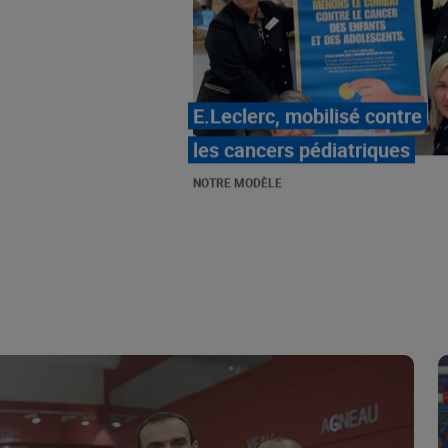
LE MOUVEMENT
E.LECLERC ET SES
COMBATS
NOTRE MODÈLE
« Repérage » - La nouvelle
revue de tendances de