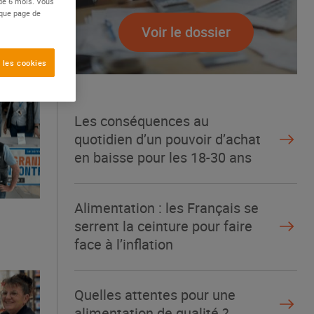
 de 6 mois. Vous
aque page de
Voir le dossier
 les cookies
Les conséquences au
quotidien d’un pouvoir d’achat
en baisse pour les 18-30 ans
Alimentation : les Français se
serrent la ceinture pour faire
face à l’inflation
Quelles attentes pour une
alimentation de qualité ?