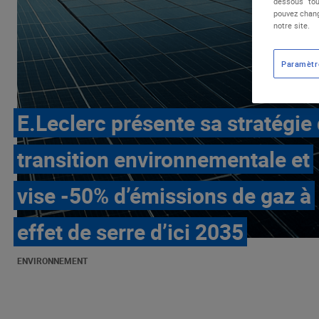
dessous "tou
pouvez chang
notre site.
Paramètr
E.Leclerc présente sa stratégie
transition environnementale et
vise -50% d’émissions de gaz à
effet de serre d’ici 2035
ENVIRONNEMENT