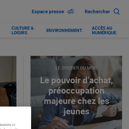
Espace presse
Rechercher
CULTURE &
ACCÈS AU
ENVIRONNEMENT
.
LOISIRS
.
NUMÉRIQUE
.
LE DOSSIER DU MOIS
Le pouvoir d’achat,
préoccupation
majeure chez les
jeunes
boutons ci-