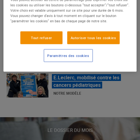
un succès
les cookies ou utiliser les boutons ci-dessous "tout accepter"/"tout refuser".
Votre choix est valable uniquement sur ce site pour une durée de 6 mois.
NOTRE MODÈLE
Vous pouvez changer d'avis à tout moment en cliquant sur le bouton
"paramétrer les cookies" en bas de chaque page de notre site.
Tout refuser
Autoriser tous les cookies
E.Leclerc, mobilisé contre les
cancers pédiatriques
NOTRE MODÈLE
Paramètres des cookies
LE MOUVEMENT E.LECLERC ET
SES COMBATS
NOTRE MODÈLE
« Repérage » - La nouvelle revue de
tendances de Marque Repère
LE DOSSIER DU MOIS
ALIMENTATION DE QUALITÉ