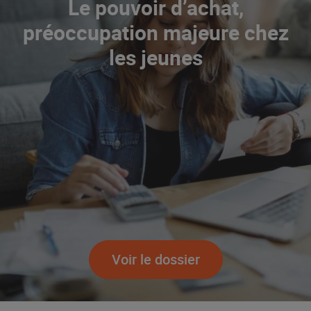
Le pouvoir d’achat,
préoccupation majeure chez
les jeunes
Promouvoir les petits producteurs
avec les Alliances Locales E.Leclerc
ALIMENTATION DE QUALITÉ
L’ascenceur social fonctionne chez
E.Leclerc !
NOTRE MODÈLE
La Grande Rencontre 2024, encore
un succès
Voir le dossier
NOTRE MODÈLE