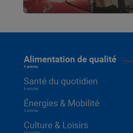
Alimentation de qualité
9 articles
Santé du quotidien
6 articles
Énergies & Mobilité
3 articles
Culture & Loisirs
10 articles