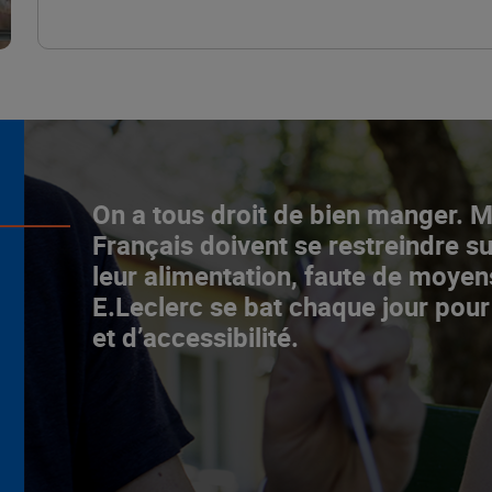
L’ascenceur social
On a tous droit de bien manger. 
fonctionne chez E.Leclerc !
Français doivent se restreindre su
leur alimentation, faute de moyen
NOTRE MODÈLE
E.Leclerc se bat chaque jour pour
et d’accessibilité.