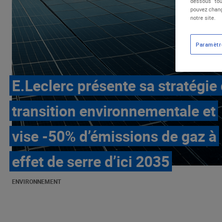
dessous "tou
pouvez chang
notre site.
Paramètr
E.Leclerc présente sa stratégie
transition environnementale et
vise -50% d’émissions de gaz à
effet de serre d’ici 2035
ENVIRONNEMENT