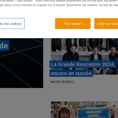
t accepter"/"tout refuser". Votre choix est valable uniquement sur ce site pour une durée
er d'avis à tout moment en cliquant sur le bouton "paramétrer les cookies" en bas de ch
es des cookies
Tout refuser
Autoriser tous
 de
E.Leclerc, mobilisé contre
les cancers pédiatriques
NOTRE MODÈLE