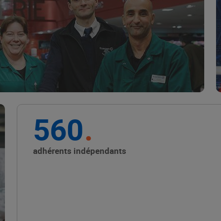
Marque Repère
ALIMENTATION DE QUALITÉ
560
Promouvoir les petits
producteurs avec les
adhérents indépendants
Alliances Locales E.Leclerc
ALIMENTATION DE QUALITÉ