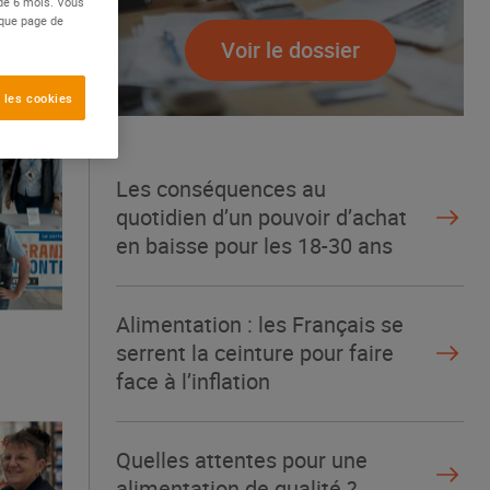
 de 6 mois. Vous
aque page de
Voir le dossier
 les cookies
Les conséquences au
quotidien d’un pouvoir d’achat
en baisse pour les 18-30 ans
Alimentation : les Français se
serrent la ceinture pour faire
face à l’inflation
Quelles attentes pour une
alimentation de qualité ?