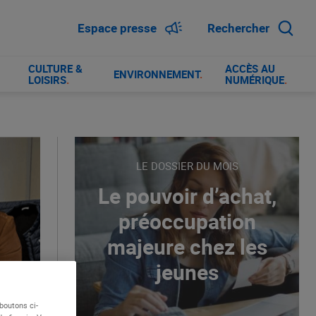
Espace presse
Rechercher
CULTURE &
ACCÈS AU
ENVIRONNEMENT
.
LOISIRS
.
NUMÉRIQUE
.
LE DOSSIER DU MOIS
Le pouvoir d’achat,
préoccupation
majeure chez les
jeunes
boutons ci-