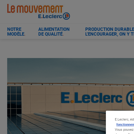
Aller
au
contenu
principal
NOTRE
ALIMENTATION
PRODUCTION DURABLE 
MODÈLE
.
DE QUALITÉ
.
L’ENCOURAGER, ON Y T
E.Leclerc, éd
fonctionnem
Vous pouvez 