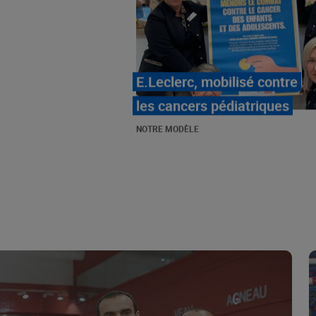
LE MOUVEMENT
E.LECLERC ET SES
COMBATS
NOTRE MODÈLE
« Repérage » - La nouvelle
revue de tendances de