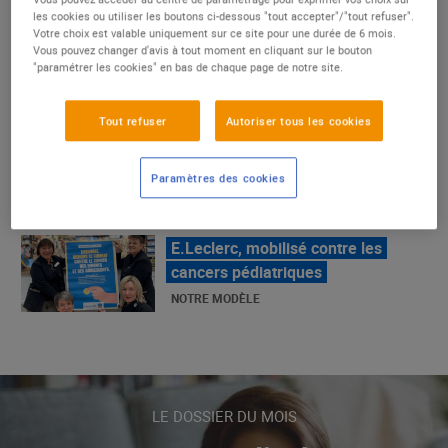
les cookies ou utiliser les boutons ci-dessous "tout accepter"/"tout refuser".
un succès
Votre choix est valable uniquement sur ce site pour une durée de 6 mois.
NOTRE MODÈLE
Vous pouvez changer d'avis à tout moment en cliquant sur le bouton
"paramétrer les cookies" en bas de chaque page de notre site.
Tout refuser
Autoriser tous les cookies
E.Leclerc, mobilisé contre les
cancers pédiatriques
Paramètres des cookies
NOTRE MODÈLE
LE MOUVEMENT E.LECLERC ET
SES COMBATS
NOTRE MODÈLE
« Repérage » - La nouvelle revue de
LE DOSSIER DU MOIS
tendances de Marque Repère
ALIMENTATION DE QUALITÉ