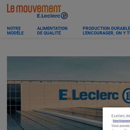
Aller
au
contenu
principal
NOTRE
ALIMENTATION
PRODUCTION DURABLE 
MODÈLE
.
DE QUALITÉ
.
L’ENCOURAGER, ON Y T
E.Leclerc, éd
fonctionnem
Vous pouvez 