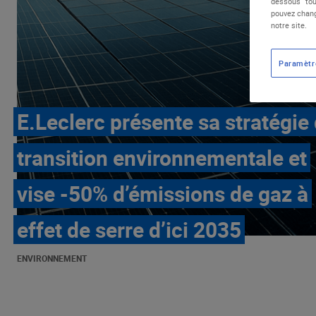
dessous "tou
pouvez chang
notre site.
Paramètr
E.Leclerc présente sa stratégie
transition environnementale et
vise -50% d’émissions de gaz à
effet de serre d’ici 2035
ENVIRONNEMENT