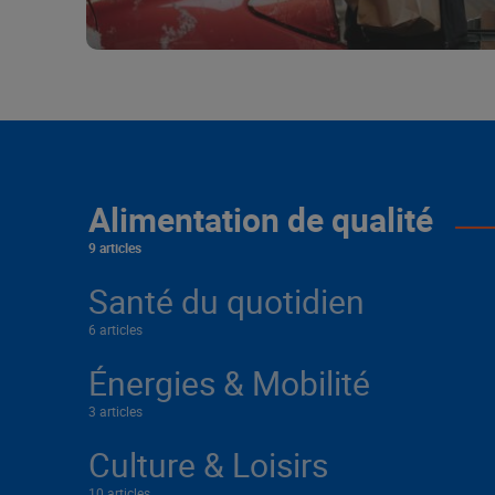
Alimentation de qualité
9 articles
Santé du quotidien
6 articles
Énergies & Mobilité
3 articles
Culture & Loisirs
10 articles