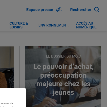
Espace presse
Rechercher
CULTURE &
ACCÈS AU
ENVIRONNEMENT
.
LOISIRS
.
NUMÉRIQUE
.
LE DOSSIER DU MOIS
Le pouvoir d’achat,
préoccupation
majeure chez les
jeunes
boutons ci-