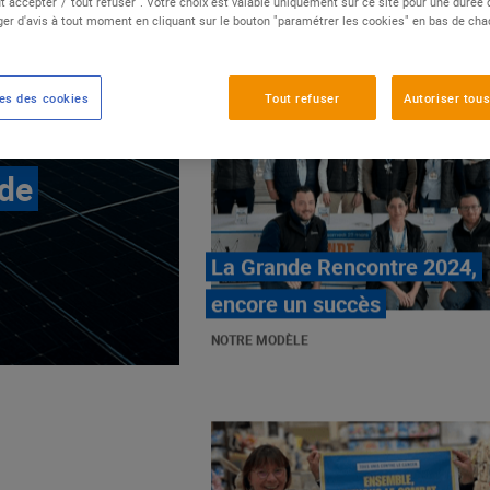
t accepter"/"tout refuser". Votre choix est valable uniquement sur ce site pour une durée
er d'avis à tout moment en cliquant sur le bouton "paramétrer les cookies" en bas de ch
es des cookies
Tout refuser
Autoriser tous
 de
E.Leclerc, mobilisé contre
les cancers pédiatriques
NOTRE MODÈLE