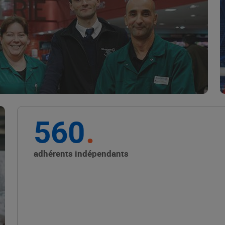
Marque Repère
ALIMENTATION DE QUALITÉ
560
Promouvoir les petits
producteurs avec les
adhérents indépendants
Alliances Locales E.Leclerc
ALIMENTATION DE QUALITÉ