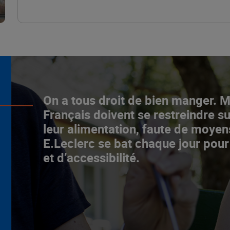
L’ascenceur social
On a tous droit de bien manger. 
fonctionne chez E.Leclerc !
Français doivent se restreindre su
leur alimentation, faute de moyen
NOTRE MODÈLE
E.Leclerc se bat chaque jour pour
et d’accessibilité.