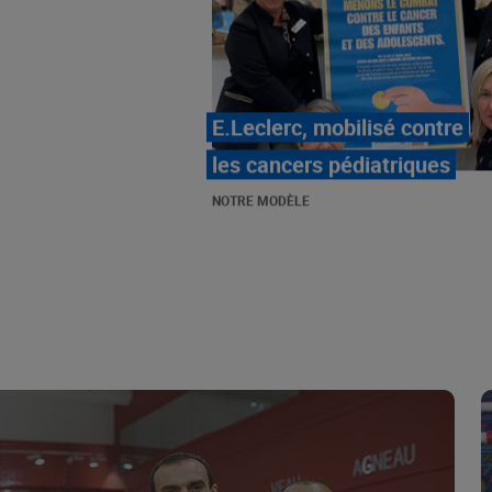
LE MOUVEMENT
E.LECLERC ET SES
COMBATS
NOTRE MODÈLE
« Repérage » - La nouvelle
revue de tendances de