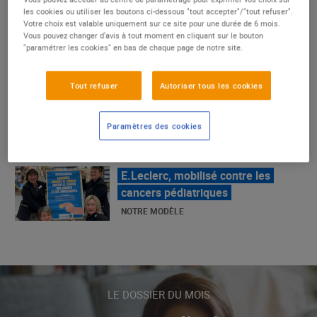
un succès
les cookies ou utiliser les boutons ci-dessous "tout accepter"/"tout refuser".
Votre choix est valable uniquement sur ce site pour une durée de 6 mois.
NOTRE MODÈLE
Vous pouvez changer d'avis à tout moment en cliquant sur le bouton
"paramétrer les cookies" en bas de chaque page de notre site.
E.Leclerc, mobilisé contre les
Tout refuser
Autoriser tous les cookies
cancers pédiatriques
NOTRE MODÈLE
Paramètres des cookies
LE MOUVEMENT E.LECLERC ET
SES COMBATS
NOTRE MODÈLE
« Repérage » - La nouvelle revue de
tendances de Marque Repère
LE DOSSIER DU MOIS
ALIMENTATION DE QUALITÉ