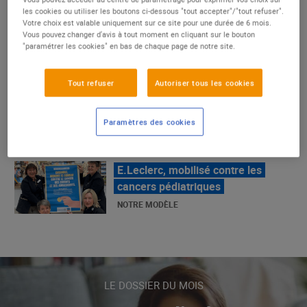
La Grande Rencontre 2024, encore
les cookies ou utiliser les boutons ci-dessous "tout accepter"/"tout refuser".
un succès
Votre choix est valable uniquement sur ce site pour une durée de 6 mois.
Vous pouvez changer d'avis à tout moment en cliquant sur le bouton
NOTRE MODÈLE
"paramétrer les cookies" en bas de chaque page de notre site.
Tout refuser
Autoriser tous les cookies
E.Leclerc, mobilisé contre les
cancers pédiatriques
Paramètres des cookies
NOTRE MODÈLE
LE MOUVEMENT E.LECLERC ET
SES COMBATS
NOTRE MODÈLE
« Repérage » - La nouvelle revue de
LE DOSSIER DU MOIS
tendances de Marque Repère