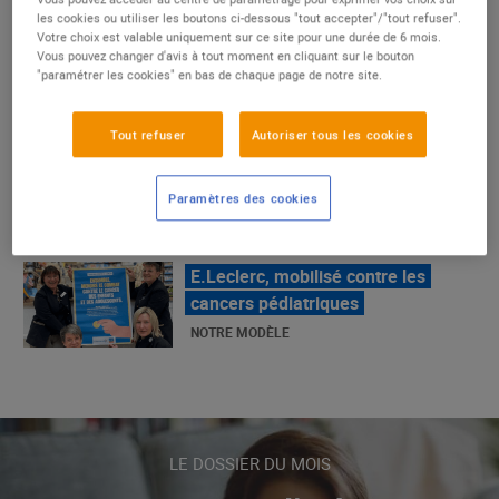
un succès
les cookies ou utiliser les boutons ci-dessous "tout accepter"/"tout refuser".
Votre choix est valable uniquement sur ce site pour une durée de 6 mois.
NOTRE MODÈLE
Vous pouvez changer d'avis à tout moment en cliquant sur le bouton
"paramétrer les cookies" en bas de chaque page de notre site.
E.Leclerc, mobilisé contre les
Tout refuser
Autoriser tous les cookies
cancers pédiatriques
NOTRE MODÈLE
Paramètres des cookies
LE MOUVEMENT E.LECLERC ET
SES COMBATS
NOTRE MODÈLE
« Repérage » - La nouvelle revue de
tendances de Marque Repère
LE DOSSIER DU MOIS
ALIMENTATION DE QUALITÉ