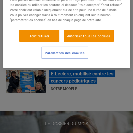
un succès
les cookies ou utiliser les boutons ci-dessous "tout accepter"/"tout refuser".
Votre choix est valable uniquement sur ce site pour une durée de 6 mois.
NOTRE MODÈLE
Vous pouvez changer d'avis à tout moment en cliquant sur le bouton
"paramétrer les cookies" en bas de chaque page de notre site.
E.Leclerc, mobilisé contre les
Tout refuser
Autoriser tous les cookies
cancers pédiatriques
NOTRE MODÈLE
Paramètres des cookies
LE MOUVEMENT E.LECLERC ET
SES COMBATS
NOTRE MODÈLE
« Repérage » - La nouvelle revue de
tendances de Marque Repère
LE DOSSIER DU MOIS
ALIMENTATION DE QUALITÉ