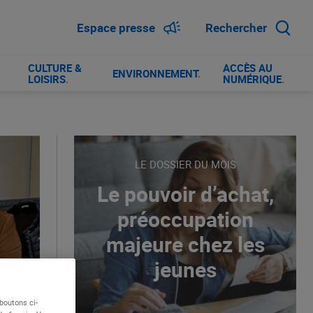
Espace presse
Rechercher
CULTURE &
ACCÈS AU
ENVIRONNEMENT
.
LOISIRS
.
NUMÉRIQUE
.
LE DOSSIER DU MOIS
Le pouvoir d’achat,
préoccupation
majeure chez les
jeunes
boutons ci-