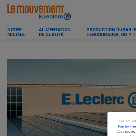
Aller
au
contenu
principal
NOTRE
ALIMENTATION
PRODUCTION DURABLE 
MODÈLE
.
DE QUALITÉ
.
L’ENCOURAGER, ON Y T
E.Leclerc, éd
fonctionnem
Vous pouvez 