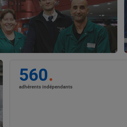
Marque Repère
ALIMENTATION DE QUALITÉ
560
Promouvoir les petits
producteurs avec les
adhérents indépendants
Alliances Locales E.Leclerc
ALIMENTATION DE QUALITÉ