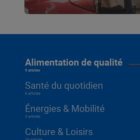
Alimentation de qualité
9 articles
Santé du quotidien
6 articles
Énergies & Mobilité
3 articles
Culture & Loisirs
10 articles