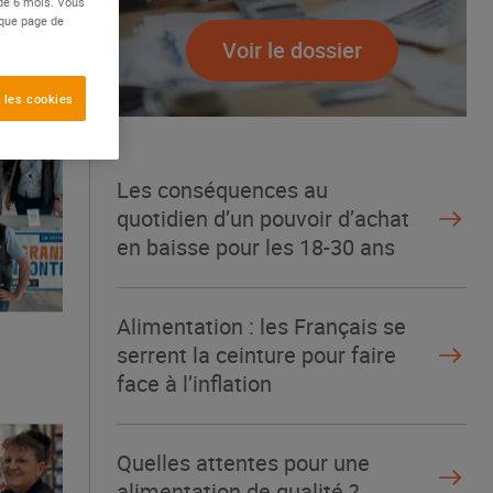
 de 6 mois. Vous
aque page de
Voir le dossier
 les cookies
Les conséquences au
quotidien d’un pouvoir d’achat
en baisse pour les 18-30 ans
Alimentation : les Français se
serrent la ceinture pour faire
face à l’inflation
Quelles attentes pour une
alimentation de qualité ?