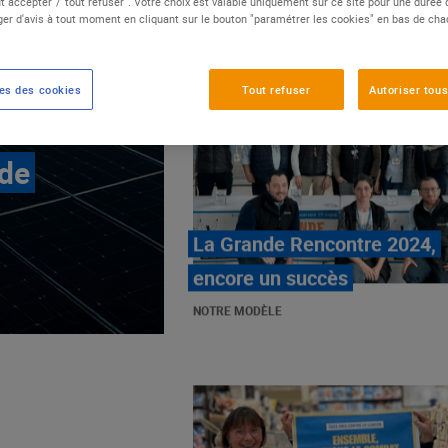
t accepter"/"tout refuser". Votre choix est valable uniquement sur ce site pour une durée
er d'avis à tout moment en cliquant sur le bouton "paramétrer les cookies" en bas de ch
es des cookies
Tout refuser
Autoriser tous
 de
E.Leclerc, mobilisé contre
les cancers pédiatriques
NOTRE MODÈLE