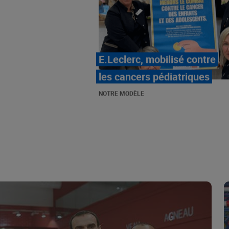
LE MOUVEMENT
E.LECLERC ET SES
COMBATS
NOTRE MODÈLE
« Repérage » - La nouvelle
revue de tendances de