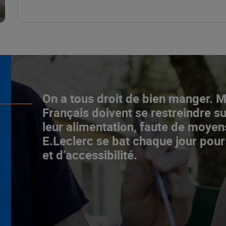
L’ascenceur social
On a tous droit de bien manger. 
fonctionne chez E.Leclerc !
Français doivent se restreindre su
leur alimentation, faute de moyen
NOTRE MODÈLE
E.Leclerc se bat chaque jour pour
et d’accessibilité.