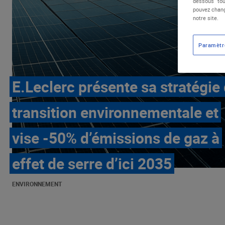
dessous "tou
pouvez chang
notre site.
Paramètr
E.Leclerc présente sa stratégie
transition environnementale et
vise -50% d’émissions de gaz à
effet de serre d’ici 2035
ENVIRONNEMENT