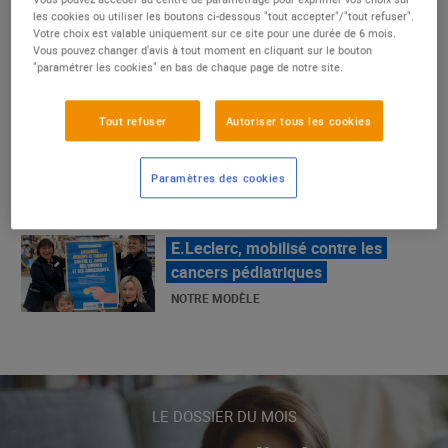
un succès
les cookies ou utiliser les boutons ci-dessous "tout accepter"/"tout refuser".
Votre choix est valable uniquement sur ce site pour une durée de 6 mois.
NOTRE MODÈLE
Vous pouvez changer d'avis à tout moment en cliquant sur le bouton
"paramétrer les cookies" en bas de chaque page de notre site.
E.Leclerc, mobilisé contre les
Tout refuser
Autoriser tous les cookies
cancers pédiatriques
NOTRE MODÈLE
Paramètres des cookies
LE MOUVEMENT E.LECLERC ET
SES COMBATS
NOTRE MODÈLE
« Repérage » - La nouvelle revue de
tendances de Marque Repère
LE DOSSIER DU MOIS
ALIMENTATION DE QUALITÉ