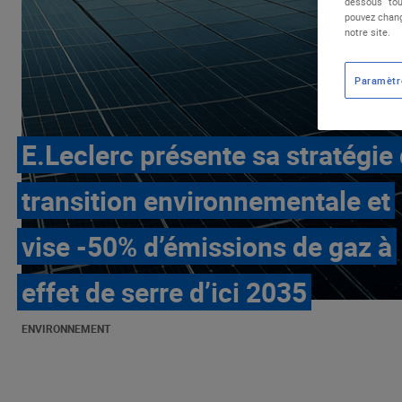
dessous "tou
pouvez chang
notre site.
Paramètr
E.Leclerc présente sa stratégie
transition environnementale et
vise -50% d’émissions de gaz à
effet de serre d’ici 2035
ENVIRONNEMENT