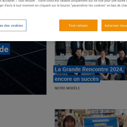
t accepter"/"tout refuser". Votre choix est valable uniquement sur ce site pour une durée
er d'avis à tout moment en cliquant sur le bouton "paramétrer les cookies" en bas de ch
es des cookies
Tout refuser
Autoriser tous
 de
E.Leclerc, mobilisé contre
les cancers pédiatriques
NOTRE MODÈLE