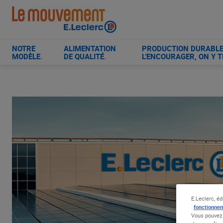
Aller
au
contenu
principal
NOTRE
ALIMENTATION
PRODUCTION DURABLE 
MODÈLE
.
DE QUALITÉ
.
L’ENCOURAGER, ON Y T
E.Leclerc, éd
fonctionnem
Vous pouvez 