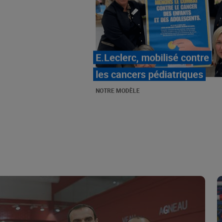
LE MOUVEMENT
E.LECLERC ET SES
COMBATS
NOTRE MODÈLE
« Repérage » - La nouvelle
revue de tendances de