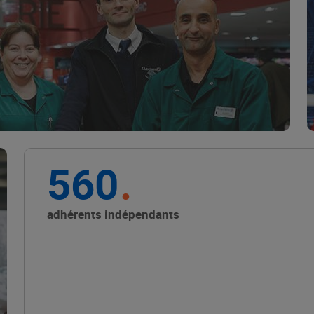
Marque Repère
ALIMENTATION DE QUALITÉ
560
Promouvoir les petits
producteurs avec les
adhérents indépendants
Alliances Locales E.Leclerc
ALIMENTATION DE QUALITÉ