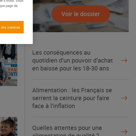
 de 6 mois. Vous
aque page de
Voir le dossier
 les cookies
Les conséquences au
quotidien d’un pouvoir d’achat
en baisse pour les 18-30 ans
Alimentation : les Français se
serrent la ceinture pour faire
face à l’inflation
Quelles attentes pour une
alimentation de qualité ?