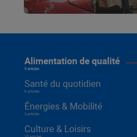
Alimentation de qualité
9 articles
Santé du quotidien
6 articles
Énergies & Mobilité
3 articles
Culture & Loisirs
10 articles