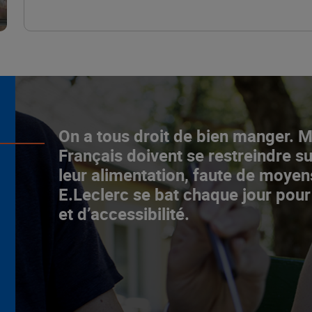
L’ascenceur social
On a tous droit de bien manger. 
fonctionne chez E.Leclerc !
Français doivent se restreindre su
leur alimentation, faute de moyen
NOTRE MODÈLE
E.Leclerc se bat chaque jour pour
et d’accessibilité.