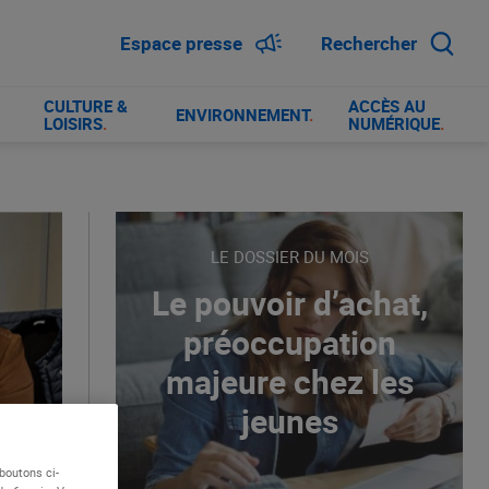
Espace presse
Rechercher
CULTURE &
ACCÈS AU
ENVIRONNEMENT
.
LOISIRS
.
NUMÉRIQUE
.
LE DOSSIER DU MOIS
Le pouvoir d’achat,
préoccupation
majeure chez les
jeunes
boutons ci-