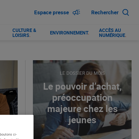
Espace presse
Rechercher
CULTURE &
ACCÈS AU
ENVIRONNEMENT
.
LOISIRS
.
NUMÉRIQUE
.
LE DOSSIER DU MOIS
Le pouvoir d’achat,
préoccupation
majeure chez les
jeunes
boutons ci-