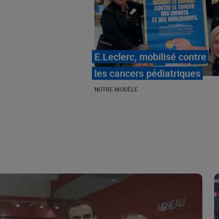
LE MOUVEMENT
E.LECLERC ET SES
COMBATS
NOTRE MODÈLE
« Repérage » - La nouvelle
revue de tendances de