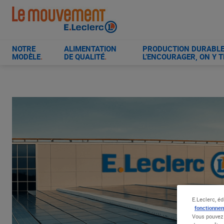
Aller
au
contenu
principal
NOTRE
ALIMENTATION
PRODUCTION DURABLE 
MODÈLE
.
DE QUALITÉ
.
L’ENCOURAGER, ON Y T
E.Leclerc, éd
fonctionnem
Vous pouvez 