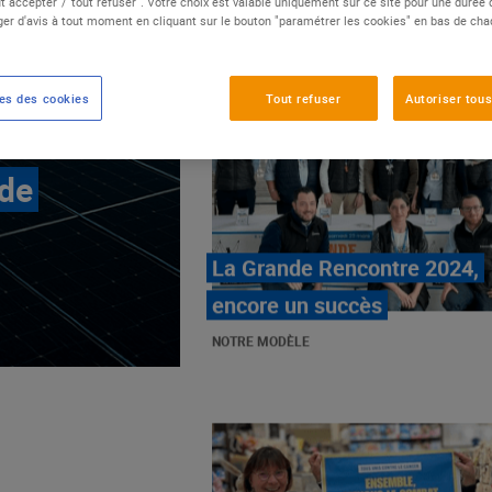
t accepter"/"tout refuser". Votre choix est valable uniquement sur ce site pour une durée
er d'avis à tout moment en cliquant sur le bouton "paramétrer les cookies" en bas de ch
es des cookies
Tout refuser
Autoriser tous
 de
E.Leclerc, mobilisé contre
les cancers pédiatriques
NOTRE MODÈLE