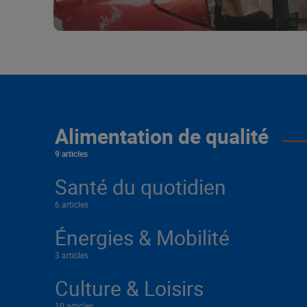
Alimentation de qualité
9 articles
Santé du quotidien
6 articles
Énergies & Mobilité
3 articles
Culture & Loisirs
10 articles