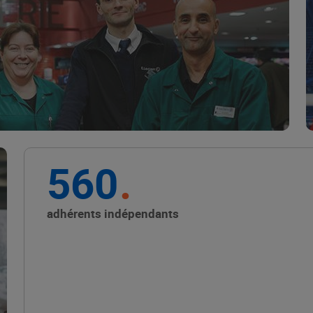
Marque Repère
ALIMENTATION DE QUALITÉ
560
Promouvoir les petits
producteurs avec les
adhérents indépendants
Alliances Locales E.Leclerc
ALIMENTATION DE QUALITÉ