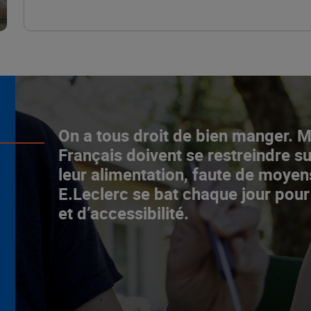
L’ascenceur social
On a tous droit de bien manger. 
fonctionne chez E.Leclerc !
Français doivent se restreindre su
leur alimentation, faute de moyen
NOTRE MODÈLE
E.Leclerc se bat chaque jour pour
et d’accessibilité.