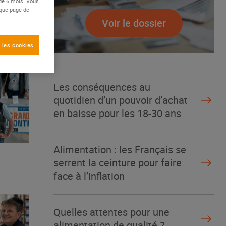
 de 6 mois. Vous
aque page de
Voir le dossier
 les cookies
Les conséquences au
quotidien d’un pouvoir d’achat
en baisse pour les 18-30 ans
Alimentation : les Français se
serrent la ceinture pour faire
face à l’inflation
Quelles attentes pour une
alimentation de qualité ?