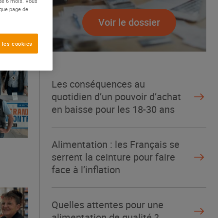
 de 6 mois. Vous
aque page de
Voir le dossier
 les cookies
Les conséquences au
quotidien d’un pouvoir d’achat
en baisse pour les 18-30 ans
Alimentation : les Français se
serrent la ceinture pour faire
face à l’inflation
Quelles attentes pour une
alimentation de qualité ?