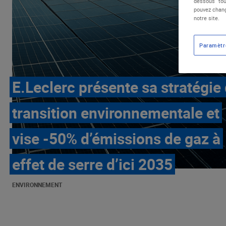
dessous "tou
pouvez chang
notre site.
Paramètr
E.Leclerc présente sa stratégie
transition environnementale et
vise -50% d’émissions de gaz à
effet de serre d’ici 2035
ENVIRONNEMENT