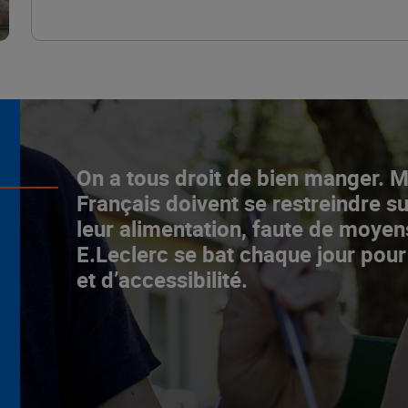
L’ascenceur social
On a tous droit de bien manger. 
fonctionne chez E.Leclerc !
Français doivent se restreindre su
leur alimentation, faute de moyen
NOTRE MODÈLE
E.Leclerc se bat chaque jour pour
et d’accessibilité.