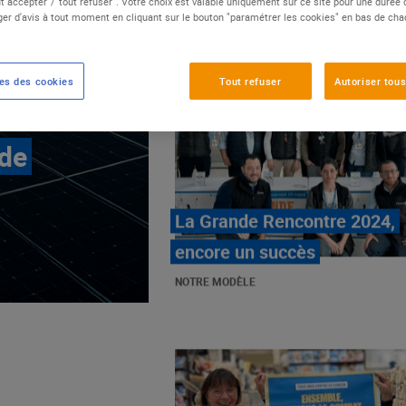
t accepter"/"tout refuser". Votre choix est valable uniquement sur ce site pour une durée
er d'avis à tout moment en cliquant sur le bouton "paramétrer les cookies" en bas de ch
es des cookies
Tout refuser
Autoriser tous
 de
E.Leclerc, mobilisé contre
les cancers pédiatriques
NOTRE MODÈLE