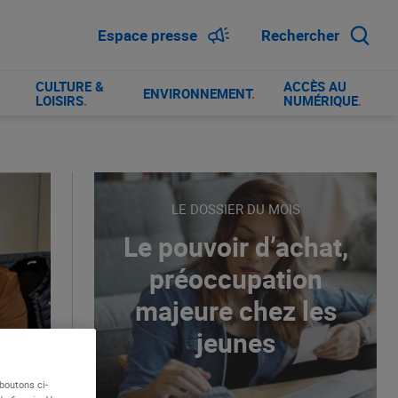
Espace presse
Rechercher
CULTURE &
ACCÈS AU
ENVIRONNEMENT
.
LOISIRS
.
NUMÉRIQUE
.
LE DOSSIER DU MOIS
Le pouvoir d’achat,
préoccupation
majeure chez les
jeunes
boutons ci-