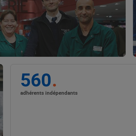
Marque Repère
ALIMENTATION DE QUALITÉ
560
Promouvoir les petits
producteurs avec les
adhérents indépendants
Alliances Locales E.Leclerc
ALIMENTATION DE QUALITÉ