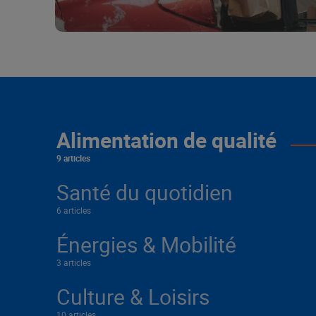
Alimentation de qualité
9 articles
Santé du quotidien
6 articles
Énergies & Mobilité
3 articles
Culture & Loisirs
10 articles