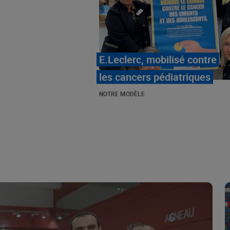
LE MOUVEMENT
E.LECLERC ET SES
COMBATS
NOTRE MODÈLE
« Repérage » - La nouvelle
revue de tendances de