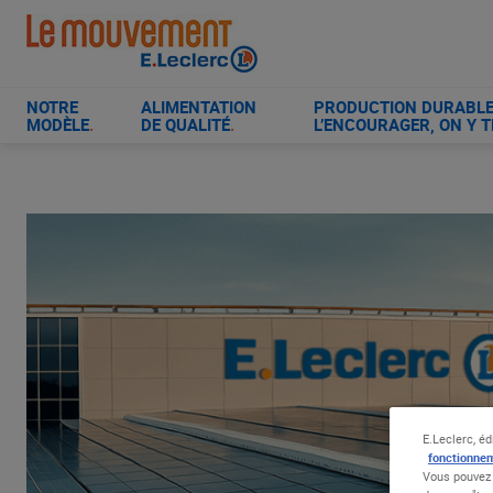
Aller
au
contenu
principal
NOTRE
ALIMENTATION
PRODUCTION DURABLE 
MODÈLE
.
DE QUALITÉ
.
L’ENCOURAGER, ON Y T
E.Leclerc, éd
fonctionnem
Vous pouvez 