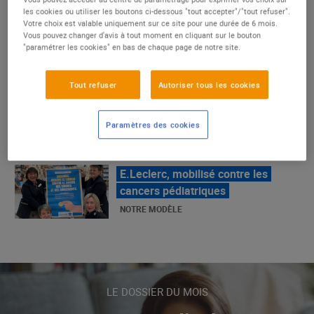
un succès
les cookies ou utiliser les boutons ci-dessous "tout accepter"/"tout refuser".
Votre choix est valable uniquement sur ce site pour une durée de 6 mois.
NOTRE MODÈLE
Vous pouvez changer d'avis à tout moment en cliquant sur le bouton
"paramétrer les cookies" en bas de chaque page de notre site.
E.Leclerc, mobilisé contre les
Tout refuser
Autoriser tous les cookies
cancers pédiatriques
NOTRE MODÈLE
Paramètres des cookies
LE MOUVEMENT E.LECLERC ET
SES COMBATS
NOTRE MODÈLE
« Repérage » - La nouvelle revue de
tendances de Marque Repère
LE DOSSIER DU MOIS
ALIMENTATION DE QUALITÉ