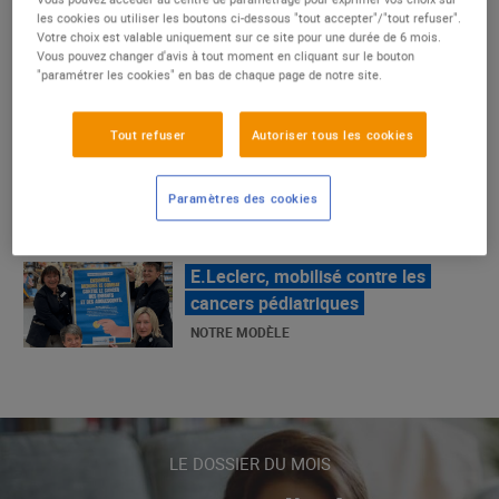
un succès
les cookies ou utiliser les boutons ci-dessous "tout accepter"/"tout refuser".
Votre choix est valable uniquement sur ce site pour une durée de 6 mois.
NOTRE MODÈLE
Vous pouvez changer d'avis à tout moment en cliquant sur le bouton
"paramétrer les cookies" en bas de chaque page de notre site.
E.Leclerc, mobilisé contre les
Tout refuser
Autoriser tous les cookies
cancers pédiatriques
NOTRE MODÈLE
Paramètres des cookies
LE MOUVEMENT E.LECLERC ET
SES COMBATS
NOTRE MODÈLE
« Repérage » - La nouvelle revue de
tendances de Marque Repère
LE DOSSIER DU MOIS
ALIMENTATION DE QUALITÉ