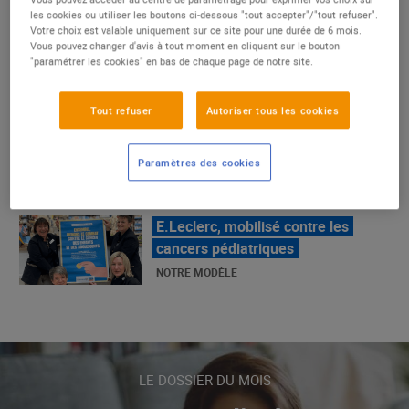
un succès
les cookies ou utiliser les boutons ci-dessous "tout accepter"/"tout refuser".
Votre choix est valable uniquement sur ce site pour une durée de 6 mois.
NOTRE MODÈLE
Vous pouvez changer d'avis à tout moment en cliquant sur le bouton
"paramétrer les cookies" en bas de chaque page de notre site.
E.Leclerc, mobilisé contre les
Tout refuser
Autoriser tous les cookies
cancers pédiatriques
NOTRE MODÈLE
Paramètres des cookies
LE MOUVEMENT E.LECLERC ET
SES COMBATS
NOTRE MODÈLE
« Repérage » - La nouvelle revue de
tendances de Marque Repère
LE DOSSIER DU MOIS
ALIMENTATION DE QUALITÉ