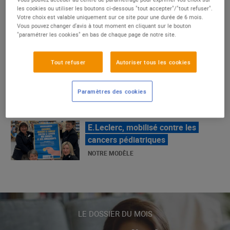
un succès
les cookies ou utiliser les boutons ci-dessous "tout accepter"/"tout refuser".
Votre choix est valable uniquement sur ce site pour une durée de 6 mois.
NOTRE MODÈLE
Vous pouvez changer d'avis à tout moment en cliquant sur le bouton
"paramétrer les cookies" en bas de chaque page de notre site.
E.Leclerc, mobilisé contre les
Tout refuser
Autoriser tous les cookies
cancers pédiatriques
NOTRE MODÈLE
Paramètres des cookies
LE MOUVEMENT E.LECLERC ET
SES COMBATS
NOTRE MODÈLE
« Repérage » - La nouvelle revue de
tendances de Marque Repère
LE DOSSIER DU MOIS
ALIMENTATION DE QUALITÉ