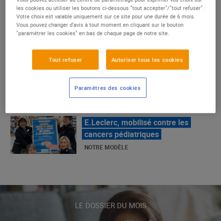
un succès
les cookies ou utiliser les boutons ci-dessous "tout accepter"/"tout refuser".
Votre choix est valable uniquement sur ce site pour une durée de 6 mois.
NOTRE MODÈLE
Vous pouvez changer d'avis à tout moment en cliquant sur le bouton
"paramétrer les cookies" en bas de chaque page de notre site.
E.Leclerc, mobilisé contre les
Tout refuser
Autoriser tous les cookies
cancers pédiatriques
NOTRE MODÈLE
Paramètres des cookies
LE MOUVEMENT E.LECLERC ET
SES COMBATS
NOTRE MODÈLE
« Repérage » - La nouvelle revue de
tendances de Marque Repère
LE DOSSIER DU MOIS
ALIMENTATION DE QUALITÉ