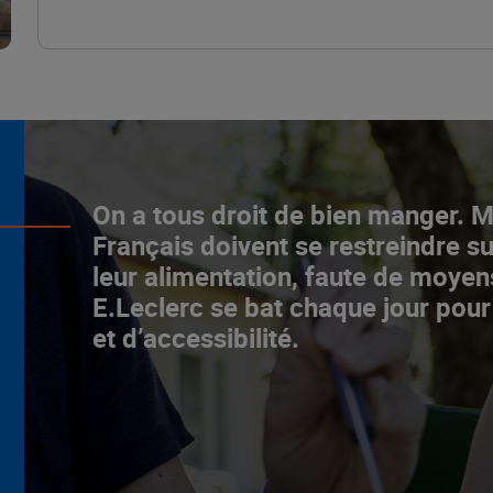
L’ascenceur social
On a tous droit de bien manger. 
fonctionne chez E.Leclerc !
Français doivent se restreindre su
leur alimentation, faute de moyen
NOTRE MODÈLE
E.Leclerc se bat chaque jour pour
et d’accessibilité.