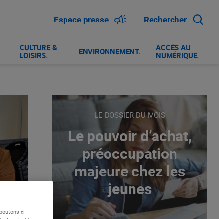
Espace presse
Rechercher
CULTURE &
ACCÈS AU
ENVIRONNEMENT
.
LOISIRS
.
NUMÉRIQUE
.
LE DOSSIER DU MOIS
Le pouvoir d’achat,
préoccupation
majeure chez les
jeunes
boutons ci-