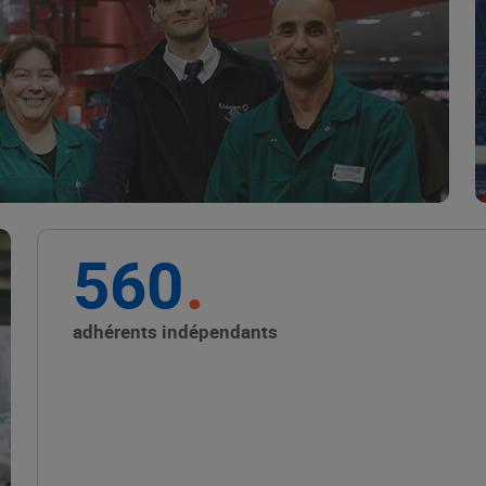
Marque Repère
ALIMENTATION DE QUALITÉ
560
Promouvoir les petits
producteurs avec les
adhérents indépendants
Alliances Locales E.Leclerc
ALIMENTATION DE QUALITÉ