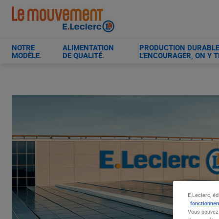
Aller
au
contenu
principal
NOTRE
ALIMENTATION
PRODUCTION DURABLE 
MODÈLE
.
DE QUALITÉ
.
L’ENCOURAGER, ON Y T
E.Leclerc, éd
fonctionnem
Vous pouvez 