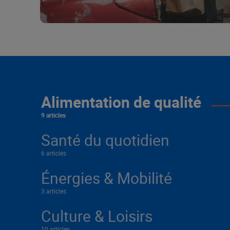
Alimentation de qualité
9 articles
Santé du quotidien
6 articles
Énergies & Mobilité
3 articles
Culture & Loisirs
10 articles