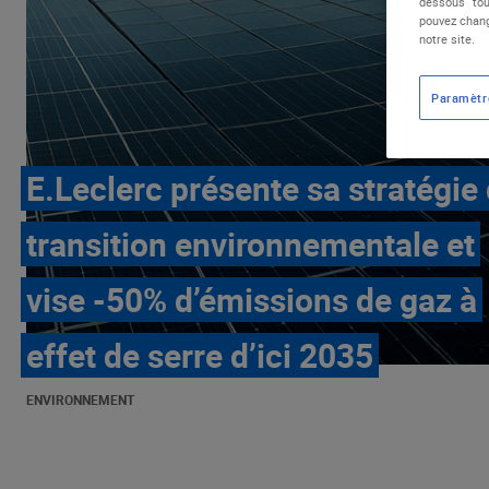
dessous "tou
pouvez chang
notre site.
Paramètr
E.Leclerc présente sa stratégie
transition environnementale et
vise -50% d’émissions de gaz à
effet de serre d’ici 2035
ENVIRONNEMENT