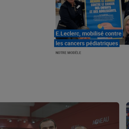
LE MOUVEMENT
E.LECLERC ET SES
COMBATS
NOTRE MODÈLE
« Repérage » - La nouvelle
revue de tendances de