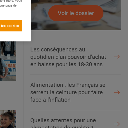
 de 6 mois. Vous
aque page de
Voir le dossier
 les cookies
Les conséquences au
quotidien d’un pouvoir d’achat
en baisse pour les 18-30 ans
Alimentation : les Français se
serrent la ceinture pour faire
face à l’inflation
Quelles attentes pour une
alimentation de qualité ?