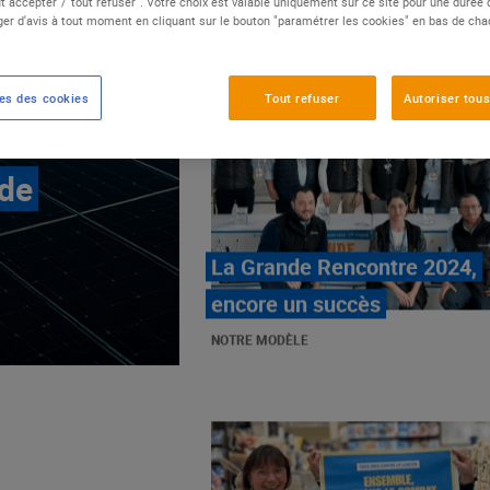
t accepter"/"tout refuser". Votre choix est valable uniquement sur ce site pour une durée
er d'avis à tout moment en cliquant sur le bouton "paramétrer les cookies" en bas de ch
es des cookies
Tout refuser
Autoriser tous
 de
E.Leclerc, mobilisé contre
les cancers pédiatriques
NOTRE MODÈLE