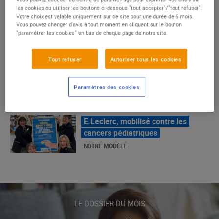
un succès
les cookies ou utiliser les boutons ci-dessous "tout accepter"/"tout refuser".
Votre choix est valable uniquement sur ce site pour une durée de 6 mois.
NOTRE MODÈLE
Vous pouvez changer d'avis à tout moment en cliquant sur le bouton
"paramétrer les cookies" en bas de chaque page de notre site.
E.Leclerc, mobilisé contre les
Tout refuser
Autoriser tous les cookies
cancers pédiatriques
NOTRE MODÈLE
Paramètres des cookies
LE MOUVEMENT E.LECLERC ET
SES COMBATS
NOTRE MODÈLE
« Repérage » - La nouvelle revue de
tendances de Marque Repère
LE DOSSIER DU MOIS
ALIMENTATION DE QUALITÉ