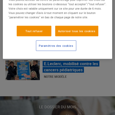
un succès
les cookies ou utiliser les boutons ci-dessous "tout accepter"/"tout refuser".
Votre choix est valable uniquement sur ce site pour une durée de 6 mois.
NOTRE MODÈLE
Vous pouvez changer d'avis à tout moment en cliquant sur le bouton
"paramétrer les cookies" en bas de chaque page de notre site.
E.Leclerc, mobilisé contre les
Tout refuser
Autoriser tous les cookies
cancers pédiatriques
NOTRE MODÈLE
Paramètres des cookies
LE MOUVEMENT E.LECLERC ET
SES COMBATS
NOTRE MODÈLE
« Repérage » - La nouvelle revue de
tendances de Marque Repère
LE DOSSIER DU MOIS
ALIMENTATION DE QUALITÉ