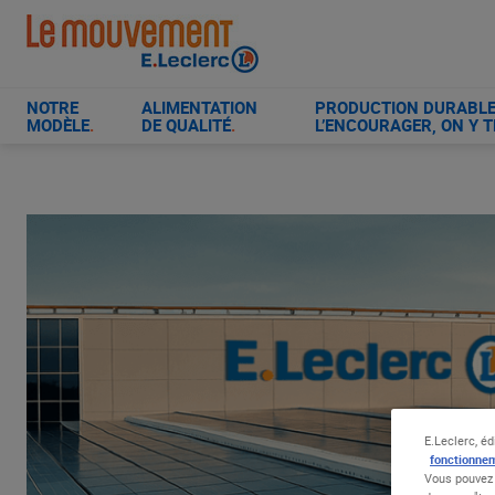
Aller
au
contenu
principal
NOTRE
ALIMENTATION
PRODUCTION DURABLE 
MODÈLE
.
DE QUALITÉ
.
L’ENCOURAGER, ON Y T
E.Leclerc, éd
fonctionnem
Vous pouvez 