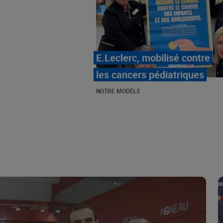
LE MOUVEMENT
E.LECLERC ET SES
COMBATS
NOTRE MODÈLE
« Repérage » - La nouvelle
revue de tendances de