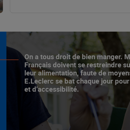
L’ascenceur social
On a tous droit de bien manger. 
fonctionne chez E.Leclerc !
Français doivent se restreindre su
leur alimentation, faute de moyen
NOTRE MODÈLE
E.Leclerc se bat chaque jour pour
et d’accessibilité.