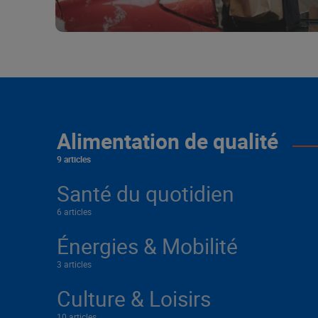
Alimentation de qualité
9 articles
Santé du quotidien
6 articles
Énergies & Mobilité
3 articles
Culture & Loisirs
10 articles