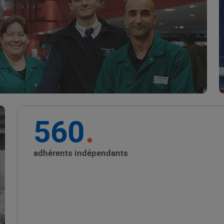
Marque Repère
ALIMENTATION DE QUALITÉ
560
Promouvoir les petits
producteurs avec les
adhérents indépendants
Alliances Locales E.Leclerc
ALIMENTATION DE QUALITÉ