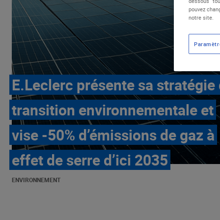
dessous "tou
pouvez chang
notre site.
Paramètr
E.Leclerc présente sa stratégie
transition environnementale et
vise -50% d’émissions de gaz à
effet de serre d’ici 2035
ENVIRONNEMENT