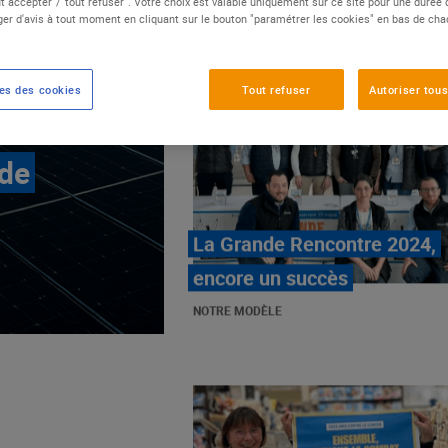
t accepter"/"tout refuser". Votre choix est valable uniquement sur ce site pour une durée
er d'avis à tout moment en cliquant sur le bouton "paramétrer les cookies" en bas de ch
es des cookies
Tout refuser
Autoriser tous
 de
E.Leclerc, mobilisé contre
les cancers pédiatriques
NOTRE MODÈLE