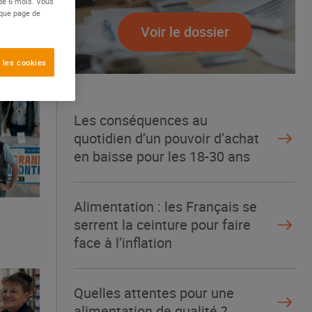
 de 6 mois. Vous
aque page de
Voir le dossier
 les cookies
Les conséquences au
quotidien d’un pouvoir d’achat
en baisse pour les 18-30 ans
Alimentation : les Français se
serrent la ceinture pour faire
face à l’inflation
Quelles attentes pour une
alimentation de qualité ?