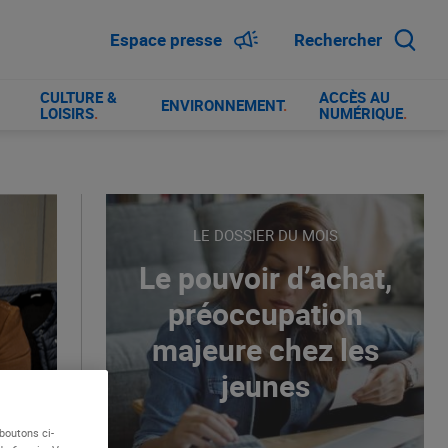
Espace presse
Rechercher
CULTURE &
ACCÈS AU
ENVIRONNEMENT
.
LOISIRS
.
NUMÉRIQUE
.
LE DOSSIER DU MOIS
Le pouvoir d’achat,
préoccupation
majeure chez les
jeunes
boutons ci-