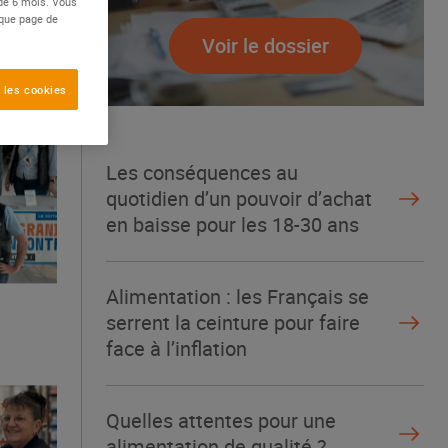
 de 6 mois. Vous
aque page de
Voir le dossier
 les cookies
Les conséquences au
quotidien d’un pouvoir d’achat
en baisse pour les 18-30 ans
Alimentation : les Français se
serrent la ceinture pour faire
face à l’inflation
Quelles attentes pour une
alimentation de qualité ?