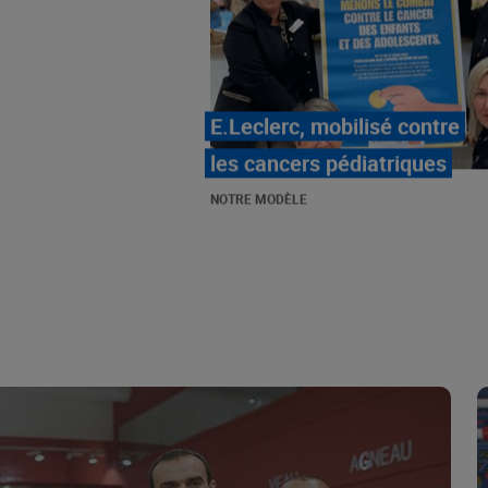
LE MOUVEMENT
E.LECLERC ET SES
COMBATS
NOTRE MODÈLE
« Repérage » - La nouvelle
revue de tendances de