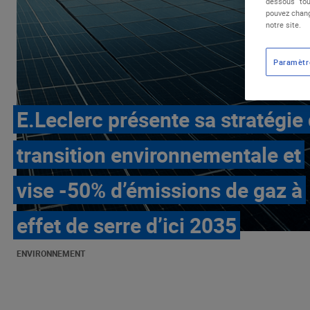
dessous "tou
pouvez chang
notre site.
Paramètr
E.Leclerc présente sa stratégie
transition environnementale et
vise -50% d’émissions de gaz à
effet de serre d’ici 2035
ENVIRONNEMENT