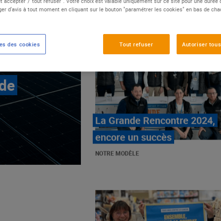
t accepter"/"tout refuser". Votre choix est valable uniquement sur ce site pour une durée
er d'avis à tout moment en cliquant sur le bouton "paramétrer les cookies" en bas de ch
es des cookies
Tout refuser
Autoriser tous
 de
E.Leclerc, mobilisé contre
les cancers pédiatriques
NOTRE MODÈLE