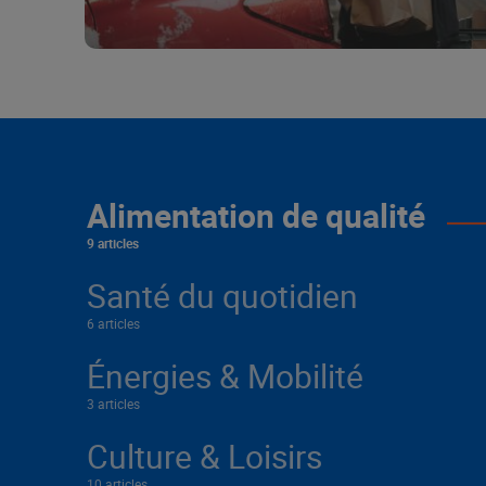
Alimentation de qualité
9 articles
Santé du quotidien
6 articles
Énergies & Mobilité
3 articles
Culture & Loisirs
10 articles