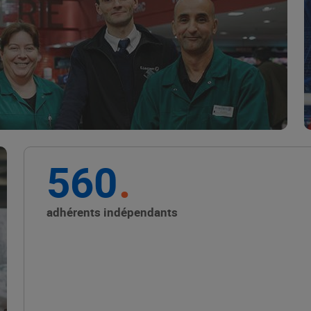
Marque Repère
ALIMENTATION DE QUALITÉ
560
Promouvoir les petits
producteurs avec les
adhérents indépendants
Alliances Locales E.Leclerc
ALIMENTATION DE QUALITÉ