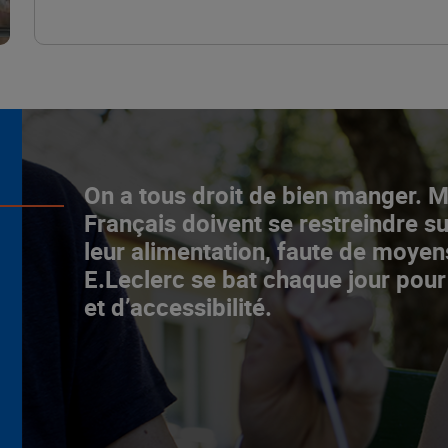
L’ascenceur social
On a tous droit de bien manger. 
fonctionne chez E.Leclerc !
Français doivent se restreindre su
leur alimentation, faute de moyen
NOTRE MODÈLE
E.Leclerc se bat chaque jour pour
et d’accessibilité.