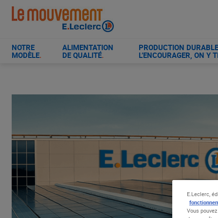
Aller
au
contenu
principal
NOTRE
ALIMENTATION
PRODUCTION DURABLE 
MODÈLE
.
DE QUALITÉ
.
L’ENCOURAGER, ON Y T
E.Leclerc, éd
fonctionnem
Vous pouvez 