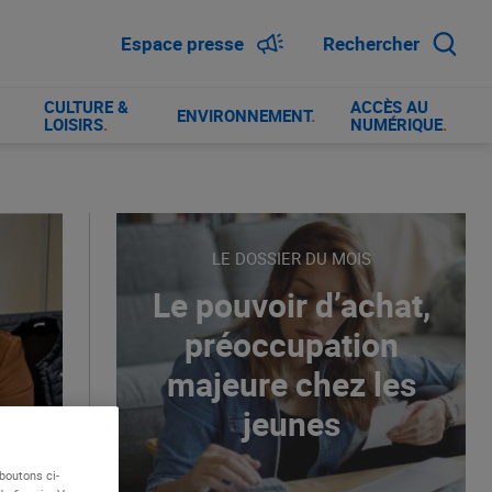
Espace presse
Rechercher
CULTURE &
ACCÈS AU
ENVIRONNEMENT
.
LOISIRS
.
NUMÉRIQUE
.
LE DOSSIER DU MOIS
Le pouvoir d’achat,
préoccupation
majeure chez les
jeunes
boutons ci-