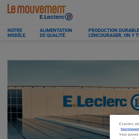
Aller
au
contenu
principal
NOTRE
ALIMENTATION
PRODUCTION DURABLE 
MODÈLE
.
DE QUALITÉ
.
L’ENCOURAGER, ON Y T
E.Leclerc, éd
fonctionnem
Vous pouvez 