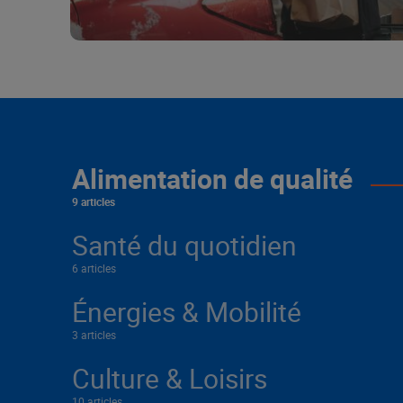
Alimentation de qualité
9 articles
Santé du quotidien
6 articles
Énergies & Mobilité
3 articles
Culture & Loisirs
10 articles