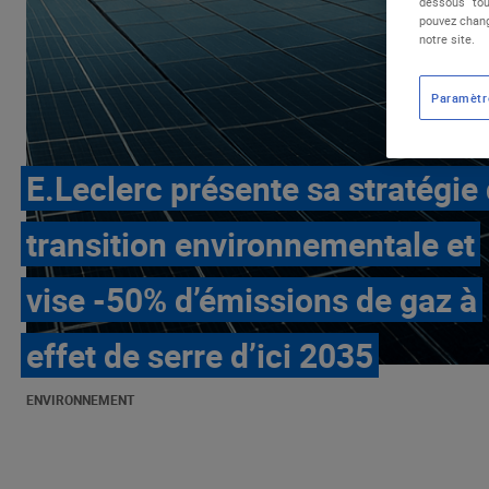
dessous "tou
pouvez chang
notre site.
Paramètr
E.Leclerc présente sa stratégie
transition environnementale et
vise -50% d’émissions de gaz à
effet de serre d’ici 2035
ENVIRONNEMENT