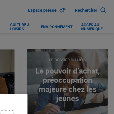
Espace presse
Rechercher
CULTURE &
ACCÈS AU
ENVIRONNEMENT
.
LOISIRS
.
NUMÉRIQUE
.
LE DOSSIER DU MOIS
Le pouvoir d’achat,
préoccupation
majeure chez les
jeunes
boutons ci-