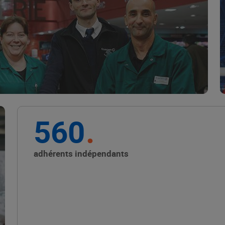
Marque Repère
ALIMENTATION DE QUALITÉ
560
Promouvoir les petits
producteurs avec les
adhérents indépendants
Alliances Locales E.Leclerc
ALIMENTATION DE QUALITÉ