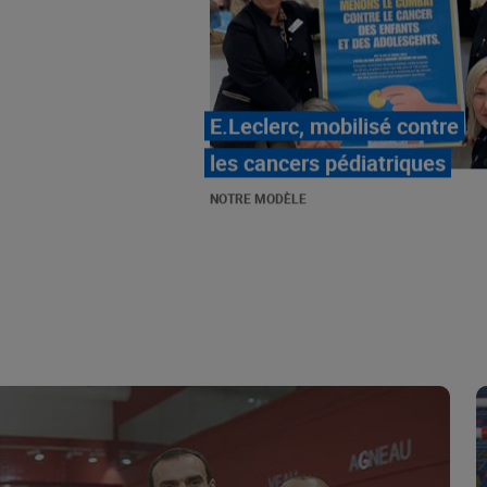
LE MOUVEMENT
E.LECLERC ET SES
COMBATS
NOTRE MODÈLE
« Repérage » - La nouvelle
revue de tendances de