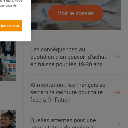
 de 6 mois. Vous
aque page de
Voir le dossier
 les cookies
Les conséquences au
quotidien d’un pouvoir d’achat
en baisse pour les 18-30 ans
Alimentation : les Français se
serrent la ceinture pour faire
face à l’inflation
Quelles attentes pour une
alimentation de qualité ?