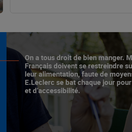
L’ascenceur social
On a tous droit de bien manger. 
fonctionne chez E.Leclerc !
Français doivent se restreindre su
leur alimentation, faute de moyen
NOTRE MODÈLE
E.Leclerc se bat chaque jour pour
et d’accessibilité.