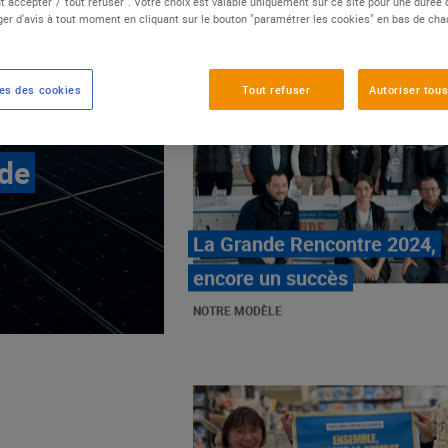
t accepter"/"tout refuser". Votre choix est valable uniquement sur ce site pour une durée
er d'avis à tout moment en cliquant sur le bouton "paramétrer les cookies" en bas de ch
es des cookies
Tout refuser
Autoriser tous
 de
E.Leclerc, mobilisé contre
les cancers pédiatriques
NOTRE MODÈLE