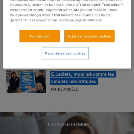
un succès
les cookies ou utiliser les boutons ci-dessous "tout accepter"/"tout refuser".
Votre choix est valable uniquement sur ce site pour une durée de 6 mois.
NOTRE MODÈLE
Vous pouvez changer d'avis à tout moment en cliquant sur le bouton
"paramétrer les cookies" en bas de chaque page de notre site.
E.Leclerc, mobilisé contre les
Tout refuser
Autoriser tous les cookies
cancers pédiatriques
NOTRE MODÈLE
Paramètres des cookies
LE MOUVEMENT E.LECLERC ET
SES COMBATS
NOTRE MODÈLE
« Repérage » - La nouvelle revue de
tendances de Marque Repère
LE DOSSIER DU MOIS
ALIMENTATION DE QUALITÉ