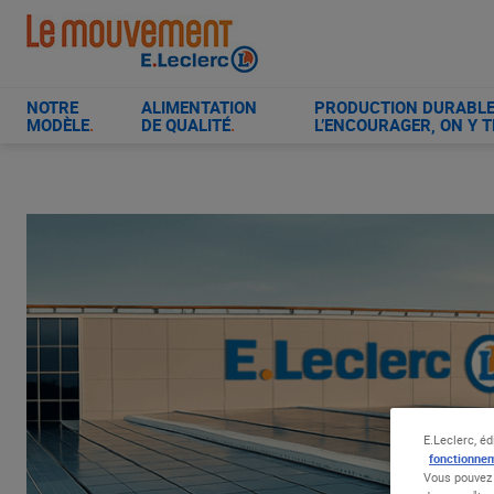
Aller
au
contenu
principal
NOTRE
ALIMENTATION
PRODUCTION DURABLE 
MODÈLE
.
DE QUALITÉ
.
L’ENCOURAGER, ON Y T
E.Leclerc, éd
fonctionnem
Vous pouvez 