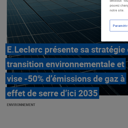
dessous "tou
pouvez chang
notre site.
Paramètr
E.Leclerc présente sa stratégie
transition environnementale et
vise -50% d’émissions de gaz à
effet de serre d’ici 2035
ENVIRONNEMENT