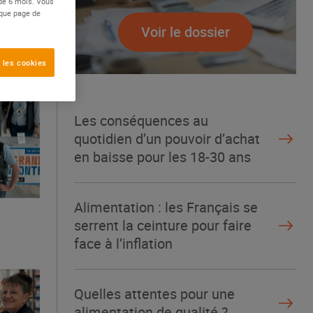
 de 6 mois. Vous
aque page de
Voir le dossier
 les cookies
Les conséquences au
quotidien d’un pouvoir d’achat
en baisse pour les 18-30 ans
Alimentation : les Français se
serrent la ceinture pour faire
face à l’inflation
Quelles attentes pour une
alimentation de qualité ?