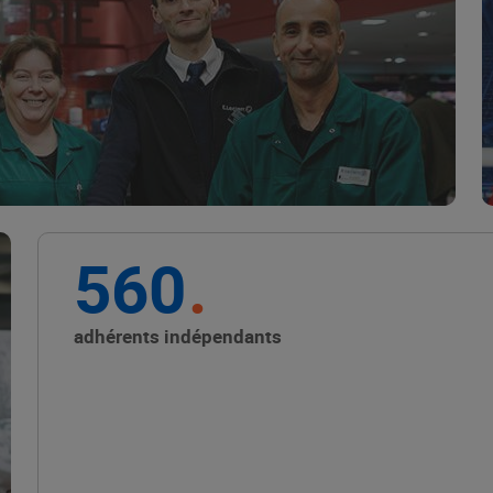
Marque Repère
ALIMENTATION DE QUALITÉ
560
Promouvoir les petits
producteurs avec les
adhérents indépendants
Alliances Locales E.Leclerc
ALIMENTATION DE QUALITÉ