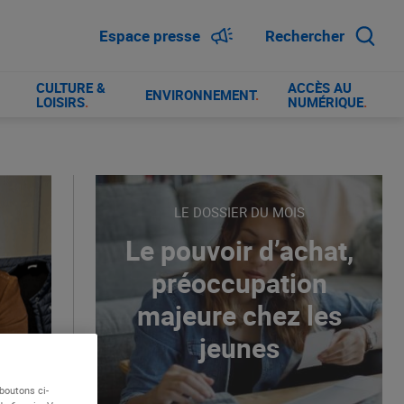
Espace presse
Rechercher
CULTURE &
ACCÈS AU
ENVIRONNEMENT
.
LOISIRS
.
NUMÉRIQUE
.
LE DOSSIER DU MOIS
Le pouvoir d’achat,
préoccupation
majeure chez les
jeunes
boutons ci-