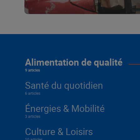
Alimentation de qualité
9 articles
Santé du quotidien
6 articles
Énergies & Mobilité
3 articles
Culture & Loisirs
10 articles