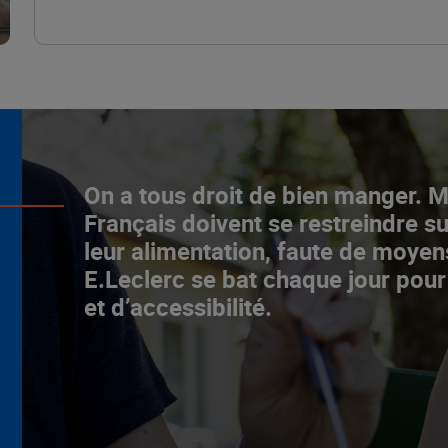
L’ascenceur social
On a tous droit de bien manger. 
fonctionne chez E.Leclerc !
Français doivent se restreindre su
leur alimentation, faute de moyen
NOTRE MODÈLE
E.Leclerc se bat chaque jour pour
et d’accessibilité.