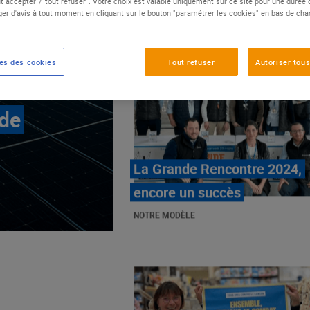
t accepter"/"tout refuser". Votre choix est valable uniquement sur ce site pour une durée
er d'avis à tout moment en cliquant sur le bouton "paramétrer les cookies" en bas de ch
es des cookies
Tout refuser
Autoriser tous
 de
E.Leclerc, mobilisé contre
les cancers pédiatriques
NOTRE MODÈLE