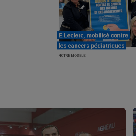
LE MOUVEMENT
E.LECLERC ET SES
COMBATS
NOTRE MODÈLE
« Repérage » - La nouvelle
revue de tendances de