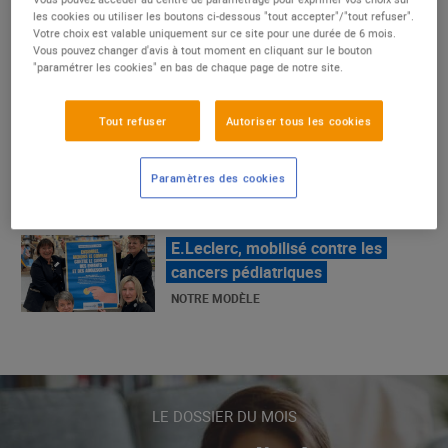
La Grande Rencontre 2024, encore
les cookies ou utiliser les boutons ci-dessous "tout accepter"/"tout refuser".
un succès
Votre choix est valable uniquement sur ce site pour une durée de 6 mois.
Vous pouvez changer d'avis à tout moment en cliquant sur le bouton
NOTRE MODÈLE
"paramétrer les cookies" en bas de chaque page de notre site.
Tout refuser
Autoriser tous les cookies
E.Leclerc, mobilisé contre les
cancers pédiatriques
Paramètres des cookies
NOTRE MODÈLE
LE MOUVEMENT E.LECLERC ET
SES COMBATS
NOTRE MODÈLE
« Repérage » - La nouvelle revue de
LE DOSSIER DU MOIS
tendances de Marque Repère