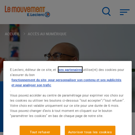
Aller
au
contenu
principal
ACCUEIL
ACCÈS AU NUMÉRIQUE
E.Leclerc, éditeur de ce site, et
ses partenaires
utilise(nt) des cookies pour
s'assurer du bon
fonctionnement du site, pour personnaliser son contenu et ses publicités
et pour analyser son trafic
ACCÈS AU NUMÉRIQUE
.
Vous pouvez accéder au centre de paramétrage pour exprimer vos choix sur
Travailler, se former, accéder aux loisirs et aux
les cookies ou utiliser les boutons ci-dessous "tout accepter"/"tout refuser".
Votre choix est valable uniquement sur ce site pour une durée de 6 mois.
services : en quelques années, le numérique
Vous pouvez changer d'avis à tout moment en cliquant sur le bouton
est devenu indispensable dans nos vies. Alors,
"paramétrer les cookies" en bas de chaque page de notre site.
chez E.Leclerc, on se bat pour que ce progrès
soit partagé par tous.
Tout refuser
Autoriser tous les cookies