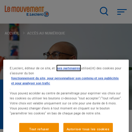
Aller
au
contenu
principal
ACCUEIL
ACCÈS AU NUMÉRIQUE
E.Leclerc, éditeur de ce site, et
ses partenaires
utilise(nt) des cookies pour
s'assurer du bon
fonctionnement du site, pour personnaliser son contenu et ses publicités
et pour analyser son trafic
ACCÈS AU NUMÉRIQUE
.
Vous pouvez accéder au centre de paramétrage pour exprimer vos choix sur
Travailler, se former, accéder aux loisirs et aux
les cookies ou utiliser les boutons ci-dessous "tout accepter"/"tout refuser".
Votre choix est valable uniquement sur ce site pour une durée de 6 mois.
services : en quelques années, le numérique
Vous pouvez changer d'avis à tout moment en cliquant sur le bouton
est devenu indispensable dans nos vies. Alors,
"paramétrer les cookies" en bas de chaque page de notre site.
chez E.Leclerc, on se bat pour que ce progrès
soit partagé par tous.
Tout refuser
Autoriser tous les cookies