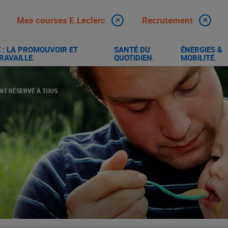
Mes courses E.Leclerc
Recrutement
: LA PROMOUVOIR ET
SANTÉ DU
ÉNERGIES &
RAVAILLE
.
QUOTIDIEN
.
MOBILITÉ
.
OIT RÉSERVÉ À TOUS