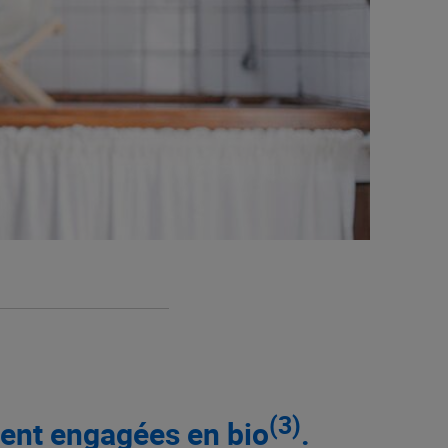
(3)
ient engagées en bio
.