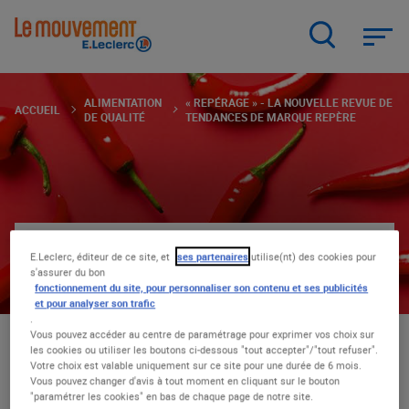
Aller
au
contenu
principal
ALIMENTATION
« REPÉRAGE » - LA NOUVELLE REVUE DE
ACCUEIL
DE QUALITÉ
TENDANCES DE MARQUE REPÈRE
« Repérage » - La nouvelle
E.Leclerc, éditeur de ce site, et
ses partenaires
utilise(nt) des cookies pour
s'assurer du bon
revue de tendances de
fonctionnement du site, pour personnaliser son contenu et ses publicités
et pour analyser son trafic
Marque Repère
.
Vous pouvez accéder au centre de paramétrage pour exprimer vos choix sur
les cookies ou utiliser les boutons ci-dessous "tout accepter"/"tout refuser".
ALIMENTATION DE QUALITÉ
|
02.04.24
Votre choix est valable uniquement sur ce site pour une durée de 6 mois.
Vous pouvez changer d'avis à tout moment en cliquant sur le bouton
"paramétrer les cookies" en bas de chaque page de notre site.