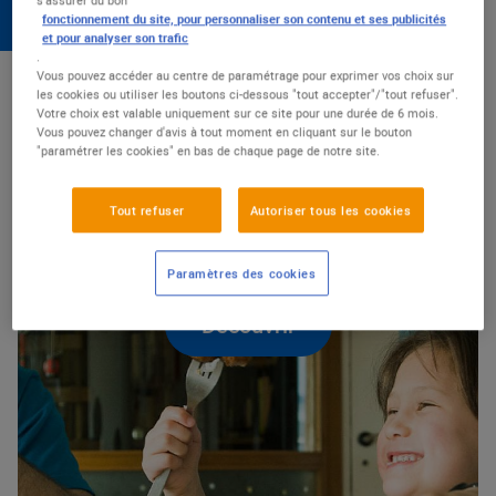
chaque jour pour plus de qualité et
d’accessibilité.
fonctionnement du site, pour personnaliser son contenu et ses publicités
et pour analyser son trafic
.
Vous pouvez accéder au centre de paramétrage pour exprimer vos choix sur
NUTRITION & QUALITÉ
les cookies ou utiliser les boutons ci-dessous "tout accepter"/"tout refuser".
Votre choix est valable uniquement sur ce site pour une durée de 6 mois.
Vous pouvez changer d'avis à tout moment en cliquant sur le bouton
"paramétrer les cookies" en bas de chaque page de notre site.
ALIMENTATION DE QUALITÉ
S’engager pour une
Tout refuser
Autoriser tous les cookies
alimentation de qualité
Paramètres des cookies
Découvrir