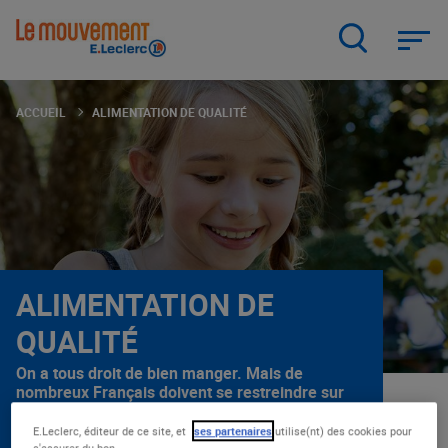
Aller
au
contenu
principal
ACCUEIL
ALIMENTATION DE QUALITÉ
ALIMENTATION DE
QUALITÉ
On a tous droit de bien manger. Mais de
nombreux Français doivent se restreindre sur
la qualité de leur alimentation, faute de
moyens. C’est pourquoi E.Leclerc se bat
E.Leclerc, éditeur de ce site, et
ses partenaires
utilise(nt) des cookies pour
s'assurer du bon