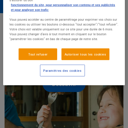
chaque jour pour plus de qualité et
d’accessibilité.
fonctionnement du site, pour personnaliser son contenu et ses publicités
et pour analyser son trafic
.
Vous pouvez accéder au centre de paramétrage pour exprimer vos choix sur
NUTRITION & QUALITÉ
les cookies ou utiliser les boutons ci-dessous "tout accepter"/"tout refuser".
Votre choix est valable uniquement sur ce site pour une durée de 6 mois.
Vous pouvez changer d'avis à tout moment en cliquant sur le bouton
"paramétrer les cookies" en bas de chaque page de notre site.
ALIMENTATION DE QUALITÉ
S’engager pour une
Tout refuser
Autoriser tous les cookies
alimentation de qualité
Paramètres des cookies
Découvrir