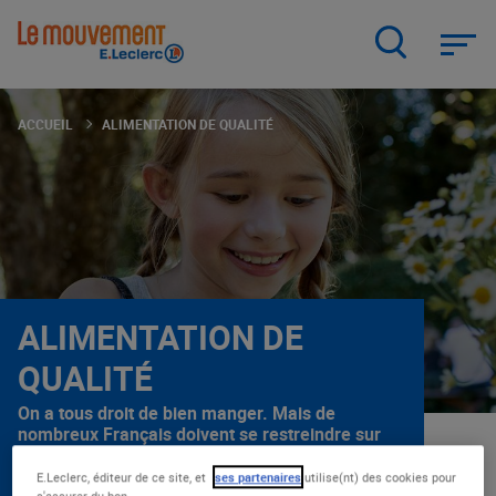
Aller
au
contenu
principal
ACCUEIL
ALIMENTATION DE QUALITÉ
ALIMENTATION DE
QUALITÉ
On a tous droit de bien manger. Mais de
nombreux Français doivent se restreindre sur
la qualité de leur alimentation, faute de
moyens. C’est pourquoi E.Leclerc se bat
E.Leclerc, éditeur de ce site, et
ses partenaires
utilise(nt) des cookies pour
s'assurer du bon