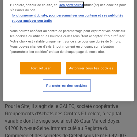
Une donnée personnelle est toute information qui permet
E.Leclerc, éditeur de ce site, et
ses partenaires
utilise(nt) des cookies pour
d’identifier directement ou indirectement une personne
s'assurer du bon
physique. Ainsi, un nom, une adresse postale ou
fonctionnement du site, pour personnaliser son contenu et ses publicités
et pour analyser son trafic
électronique, un numéro de téléphone, un numéro de Carte
.
E. Leclerc ou encore une adresse IP sont par exemple des
Vous pouvez accéder au centre de paramétrage pour exprimer vos choix sur
les cookies ou utiliser les boutons ci-dessous "tout accepter"/"tout refuser".
données personnelles.
Votre choix est valable uniquement sur ce site pour une durée de 6 mois.
Vous pouvez changer d'avis à tout moment en cliquant sur le bouton
1.3 QUI EST LE RESPONSABLE DU
"paramétrer les cookies" en bas de chaque page de notre site.
TRAITEMENT DES DONNÉES DU SITE ?
Tout refuser
Autoriser tous les cookies
Le responsable du traitement des données est la personne
ou l’organisme qui fixe les objectifs et les modalités de
Paramètres des cookies
collecte et de traitement de vos données personnelles.
Pour le Site, il s'agit de le GALEC, société coopérative
Groupements d'Achats des Centres E.Leclerc, à capital
variable dont le siège social est 26 Quai Marcel Boyer,
94200 Ivry-sur-Seine, immatriculé au Registre du
Commerce et des sociétés de Créteil sous le n°B 642 007