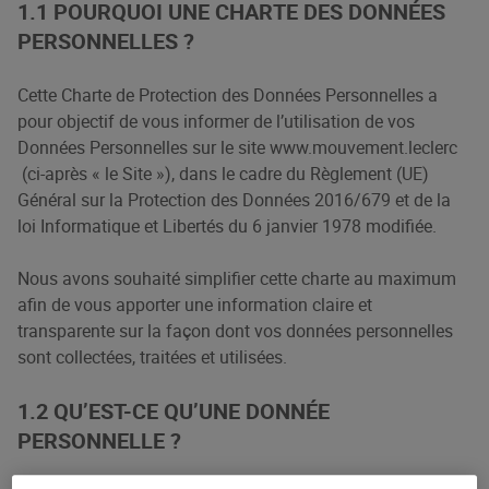
1.1 POURQUOI UNE CHARTE DES DONNÉES
PERSONNELLES ?
Cette Charte de Protection des Données Personnelles a
pour objectif de vous informer de l’utilisation de vos
Données Personnelles sur le site
www.mouvement.leclerc
(ci-après « le Site »), dans le cadre du Règlement (UE)
Général sur la Protection des Données 2016/679 et de la
loi Informatique et Libertés du 6 janvier 1978 modifiée.
Nous avons souhaité simplifier cette charte au maximum
afin de vous apporter une information claire et
transparente sur la façon dont vos données personnelles
sont collectées, traitées et utilisées.
1.2 QU’EST-CE QU’UNE DONNÉE
PERSONNELLE ?