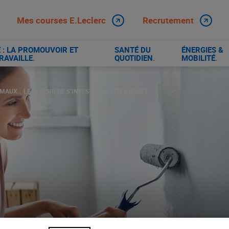
Mes courses E.Leclerc
Recrutement
: LA PROMOUVOIR ET
SANTÉ DU
ÉNERGIES &
RAVAILLE
.
QUOTIDIEN
.
MOBILITÉ
.
NIMAUX… LE PLAISIR DE S’INVESTIR À PETIT BUDGET