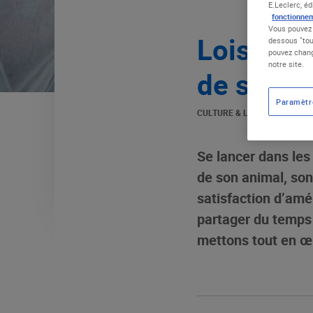
E.Leclerc, éd
fonctionnem
Vous pouvez 
Loisirs :
dessous "tou
pouvez chang
notre site.
de s’inve
Paramètr
CULTURE & LOISIRS
|
02.03.2
Se lancer dans les 
de son animal, son
satisfaction d’amél
partager du temps 
mettons tout en œu