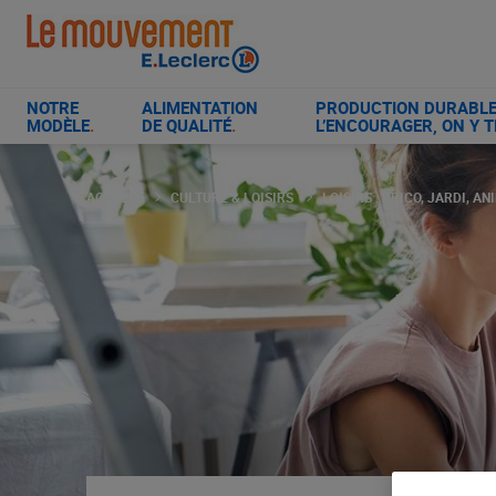
Aller
au
contenu
principal
NOTRE
ALIMENTATION
PRODUCTION DURABLE 
MODÈLE
.
DE QUALITÉ
.
L’ENCOURAGER, ON Y T
ACCUEIL
CULTURE & LOISIRS
LOISIRS : BRICO, JARDI, A