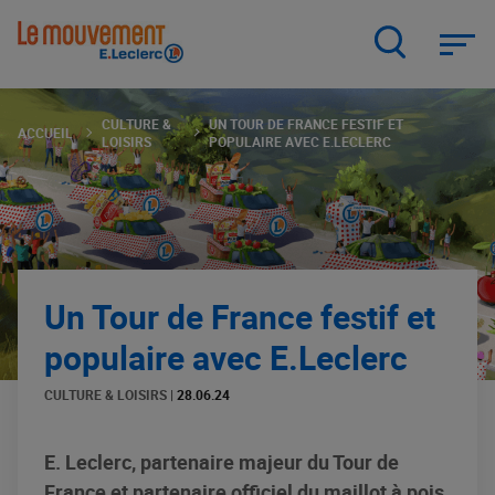
Aller
au
contenu
principal
CULTURE &
UN TOUR DE FRANCE FESTIF ET
ACCUEIL
LOISIRS
POPULAIRE AVEC E.LECLERC
Un Tour de France festif et
populaire avec E.Leclerc
CULTURE & LOISIRS
|
28.06.24
E. Leclerc, partenaire majeur du Tour de
France et partenaire officiel du maillot à pois,