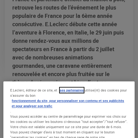
retrouve les routes de l’événement le plus
populaire de France pour la 6ème année
consécutive. E.Leclerc débute cette année
l’aventure à Florence, en Italie, le 29 juin puis
donne rendez-vous aux millions de
spectateurs en France à partir du 2 juillet
avec de nombreuses animations
gourmandes, une caravane entièrement
renouvelée et encore plus fruitée sur le
thème du pique-nique et bien d’autres
surprises !
E.Leclerc, éditeur de ce site, et
ses partenaires
utilise(nt) des cookies pour
s'assurer du bon
fonctionnement du site, pour personnaliser son contenu et ses publicités
et pour analyser son trafic
.
Vous pouvez accéder au centre de paramétrage pour exprimer vos choix sur
LE COÉQUIPIER DES GRIMPEURS ET
les cookies ou utiliser les boutons ci-dessous "tout accepter"/"tout refuser".
GRIMPEUSES
Votre choix est valable uniquement sur ce site pour une durée de 6 mois.
Vous pouvez changer d'avis à tout moment en cliquant sur le bouton
"paramétrer les cookies" en bas de chaque page de notre site.