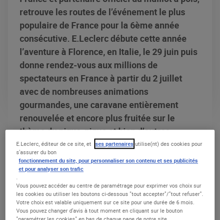
retrouve les routes de l’événement le plus
populaire de France pour la 6ème année
consécutive. E.Leclerc débute cette année
l’aventure à Florence, en Italie, le 29 juin puis
donne rendez-vous aux millions de
spectateurs en France à partir du 2 juillet
avec de nombreuses animations
gourmandes, une caravane entièrement
renouvelée et encore plus fruitée sur le
thème du pique-nique et bien d’autres
surprises !
E.Leclerc, éditeur de ce site, et
ses partenaires
utilise(nt) des cookies pour
s'assurer du bon
fonctionnement du site, pour personnaliser son contenu et ses publicités
et pour analyser son trafic
.
Vous pouvez accéder au centre de paramétrage pour exprimer vos choix sur
LE COÉQUIPIER DES GRIMPEURS ET
les cookies ou utiliser les boutons ci-dessous "tout accepter"/"tout refuser".
GRIMPEUSES
Votre choix est valable uniquement sur ce site pour une durée de 6 mois.
Vous pouvez changer d'avis à tout moment en cliquant sur le bouton
"paramétrer les cookies" en bas de chaque page de notre site.