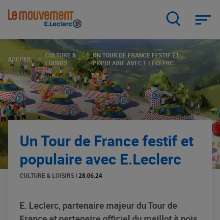
Aller
au
contenu
principal
CULTURE &
UN TOUR DE FRANCE FESTIF ET
ACCUEIL
LOISIRS
POPULAIRE AVEC E.LECLERC
Un Tour de France festif et
populaire avec E.Leclerc
CULTURE & LOISIRS
|
28.06.24
E. Leclerc, partenaire majeur du Tour de
France et partenaire officiel du maillot à pois,