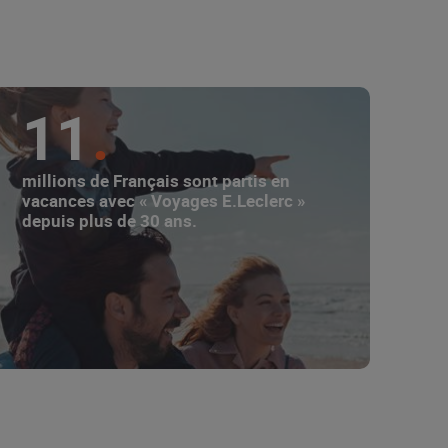
11
millions de Français sont partis en
vacances avec « Voyages E.Leclerc »
depuis plus de 30 ans.