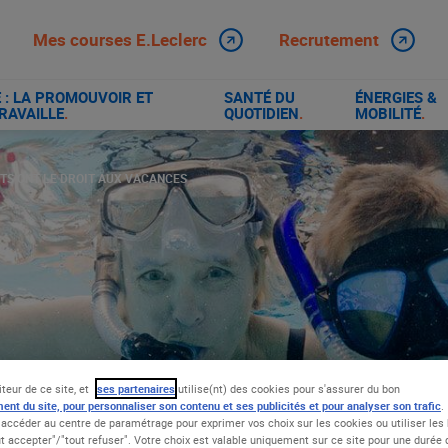
Mes courses E.Leclerc
Recrutement
: LA PROMOUVOIR ET
SANTÉ DU
ÉNERGIES &
RAVAILLE
.
QUOTIDIEN
.
MOBILITÉ
.
ETS ONT LE DROIT AUX VACANCES
iteur de ce site, et
ses partenaires
utilise(nt) des cookies pour s'assurer du bon
ent du site, pour personnaliser son contenu et ses publicités et pour analyser son trafic
.
accéder au centre de paramétrage pour exprimer vos choix sur les cookies ou utiliser les 
t accepter"/"tout refuser". Votre choix est valable uniquement sur ce site pour une durée