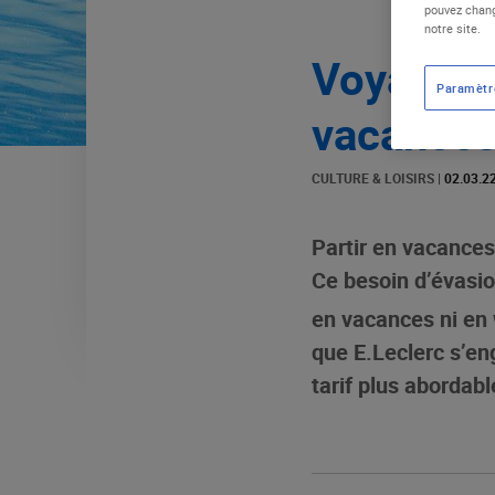
pouvez chang
notre site.
Voyages :
Paramètr
vacance
CULTURE & LOISIRS
|
02.03.2
Partir en vacances,
Ce besoin d’évasio
en vacances ni en
que E.Leclerc s’en
tarif plus abordab