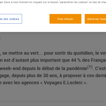
er d'avis à tout moment en cliquant sur le bouton "paramétrer les cookies" en bas de ch
 tous les budgets ont le 
es des cookies
Tout refuser
Autoriser tous
s
2
 se mettre au vert... pour sortir du quotidien, le v
n est d’autant plus important que 44 % des Français
(1)
 week-end depuis le début de la pandémie
. C’es
gage, depuis plus de 30 ans, à proposer à ces dern
le avec les agences « Voyages E.Leclerc ».