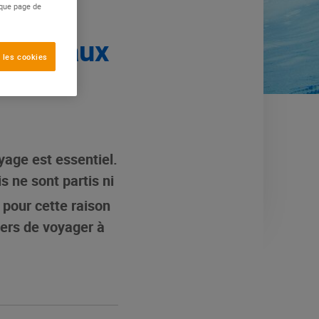
aque page de
droit aux
 les cookies
oyage est essentiel.
 ne sont partis ni
t pour cette raison
iers de voyager à