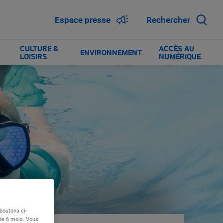
Espace presse
Rechercher
CULTURE &
ACCÈS AU
ENVIRONNEMENT
.
LOISIRS
.
NUMÉRIQUE
.
boutons ci-
 de 6 mois. Vous