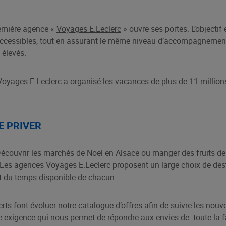
remière agence «
Voyages E.Leclerc
» ouvre ses portes. L’objectif 
 accessibles, tout en assurant le même niveau d’accompagnement
 élevés.
oyages E.Leclerc a organisé les vacances de plus de 11 million
E PRIVER
Découvrir les marchés de Noël en Alsace ou manger des fruits de
Les agences Voyages E.Leclerc proposent un large choix de dest
et du temps disponible de chacun.
ts font évoluer notre catalogue d’offres afin de suivre les nouv
ne exigence qui nous permet de répondre aux envies de toute la f