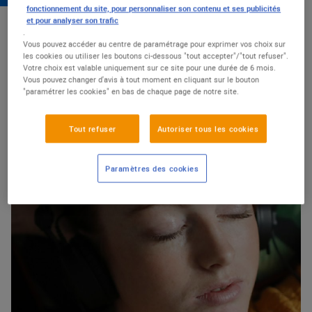
fonctionnement du site, pour personnaliser son contenu et ses publicités
et pour analyser son trafic
CULTURE
.
Vous pouvez accéder au centre de paramétrage pour exprimer vos choix sur
les cookies ou utiliser les boutons ci-dessous "tout accepter"/"tout refuser".
Votre choix est valable uniquement sur ce site pour une durée de 6 mois.
Vous pouvez changer d'avis à tout moment en cliquant sur le bouton
CULTURE & LOISIRS
"paramétrer les cookies" en bas de chaque page de notre site.
Faire plus de place à la
Culture
Tout refuser
Autoriser tous les cookies
Paramètres des cookies
Découvrir