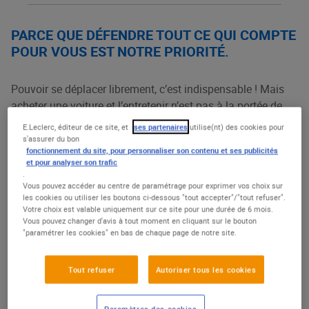
PARCE QUE DÉFENDRE TOUT CE QUI COMPTE
POUR VOUS EST NOTRE PRIORITÉ.
Pouvoir se déplacer librement, c’est indispensable ! Mais
acheter une voiture et l’entretenir n’est pas à la portée de
(2)
tous : pour 6 français sur 10
cela coûte très cher d’en
E.Leclerc, éditeur de ce site, et
ses partenaires
utilise(nt) des cookies pour
avoir une.
s'assurer du bon
fonctionnement du site, pour personnaliser son contenu et ses publicités
et pour analyser son trafic
E.Leclerc défend la mobilité pour tous avec
Location
.
Vous pouvez accéder au centre de paramétrage pour exprimer vos choix sur
E.Leclerc
: louez une voiture au quotidien
à partir de 4€
les cookies ou utiliser les boutons ci-dessous "tout accepter"/"tout refuser".
(1)
par jour
, sans engagement, entretien et assurance
Votre choix est valable uniquement sur ce site pour une durée de 6 mois.
Vous pouvez changer d'avis à tout moment en cliquant sur le bouton
(1)
compris
et dès
5€/jour
pour un véhicule électrique
.
"paramétrer les cookies" en bas de chaque page de notre site.
À vous la liberté, toute l’année !
Tout refuser
Autoriser tous les cookies