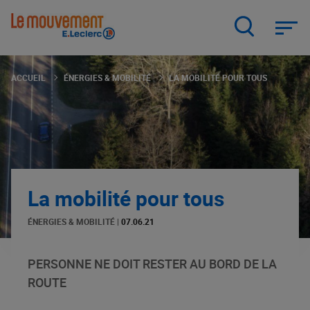
Aller
au
contenu
principal
ACCUEIL
ÉNERGIES & MOBILITÉ
LA MOBILITÉ POUR TOUS
La mobilité pour tous
ÉNERGIES & MOBILITÉ
|
07.06.21
PERSONNE NE DOIT RESTER AU BORD DE LA
ROUTE